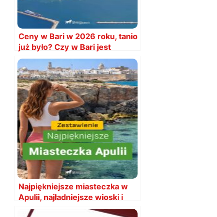
Ceny w Bari w 2026 roku, tanio
już było? Czy w Bari jest
drogo?
Najpiękniejsze miasteczka w
Apulii, najładniejsze wioski i
miasta