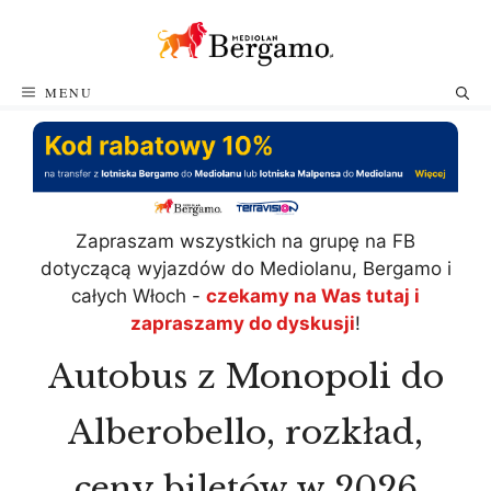
Przejdź
do
treści
MENU
Zapraszam wszystkich na grupę na FB
dotyczącą wyjazdów do Mediolanu, Bergamo i
całych Włoch -
czekamy na Was tutaj i
zapraszamy do dyskusji
!
Autobus z Monopoli do
Alberobello, rozkład,
ceny biletów w 2026