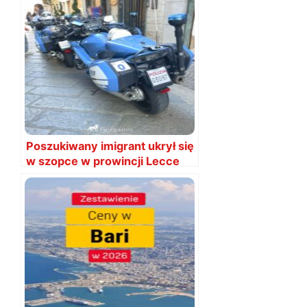
Poszukiwany imigrant ukrył się
w szopce w prowincji Lecce