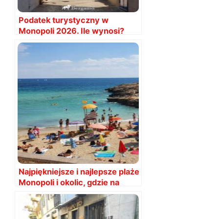
Podatek turystyczny w
Monopoli 2026. Ile wynosi?
Najpiękniejsze i najlepsze plaże
Monopoli i okolic, gdzie na
plażę?