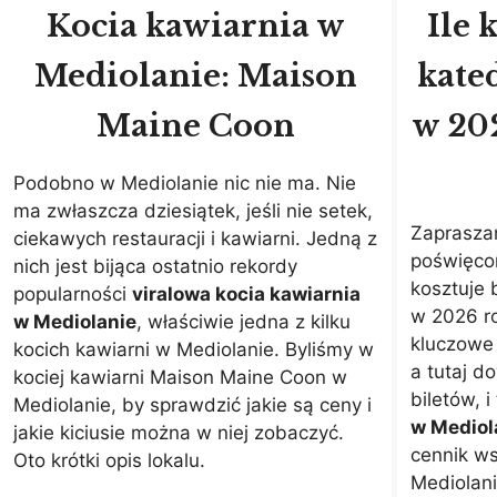
Kocia kawiarnia w
Ile 
Mediolanie: Maison
kate
Maine Coon
w 202
Podobno w Mediolanie nic nie ma. Nie
ma zwłaszcza dziesiątek, jeśli nie setek,
Zaprasza
ciekawych restauracji i kawiarni. Jedną z
poświęco
nich jest bijąca ostatnio rekordy
kosztuje 
popularności
viralowa kocia kawiarnia
w 2026 ro
w Mediolanie
, właściwie jedna z kilku
kluczowe
kocich kawiarni w Mediolanie. Byliśmy w
a tutaj d
kociej kawiarni Maison Maine Coon w
biletów, i
Mediolanie, by sprawdzić jakie są ceny i
w Mediol
jakie kiciusie można w niej zobaczyć.
cennik ws
Oto krótki opis lokalu.
Mediolan