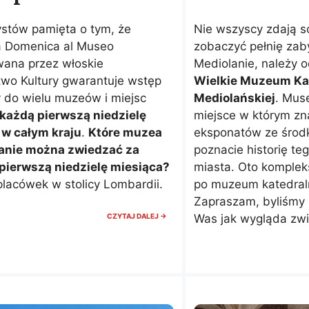
ystów pamięta o tym, że
Nie wszyscy zdają s
wa Domenica al Museo
zobaczyć pełnię zab
wana przez włoskie
Mediolanie, należy o
two Kultury gwarantuje wstęp
Wielkie Muzeum Ka
 do wielu muzeów i miejsc
Mediolańskiej
. Mus
każdą pierwszą niedzielę
miejsce w którym zna
 w całym kraju
.
Które muzea
eksponatów ze środk
anie można zwiedzać za
poznacie historię te
pierwszą niedzielę miesiąca?
miasta. Oto komple
 placówek w stolicy Lombardii.
po muzeum katedral
Zapraszam, byliśmy 
DARMOWE
CZYTAJ DALEJ →
Was jak wygląda zwi
MUZEA
W
NIEDZIELE
W
MEDIOLANIE.
LISTA
PLACÓWEK