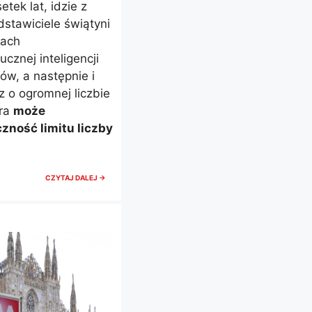
etek lat, idzie z
stawiciele świątyni
nach
cznej inteligencji
ów, a następnie i
 o ogromnej liczbie
óra
może
ność limitu liczby
AI
CZYTAJ DALEJ →
W
SŁUŻBIE
KATEDRY
W
MEDIOLANIE.
WKRÓTCE
LIMIT
WEJŚĆ?