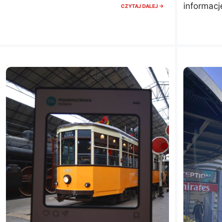
informacj
KOCIA
CZYTAJ DALEJ →
KAWIARNIA
W
MEDIOLANIE:
MAISON
MAINE
COON