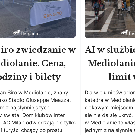
Siro zwiedzanie w
AI w służbi
diolanie. Cena,
Mediolani
odziny i bilety
limit 
an Siro w Mediolanie, znany
Dla wielu nieświado
jako Stadio Giuseppe Meazza,
katedra w Mediolani
ym z najsłynniejszych
ciekawym miejscem w
 świata. Dom klubów Inter
ale nie da się ukryć
i AC Milan odwiedzają nie tylko
w Mediolanie to właś
 i turyści chcący po prostu
jednym z najsłynniej