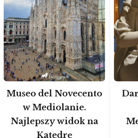
Museo del Novecento
Da
w Mediolanie.
Najlepszy widok na
Me
Katedrę