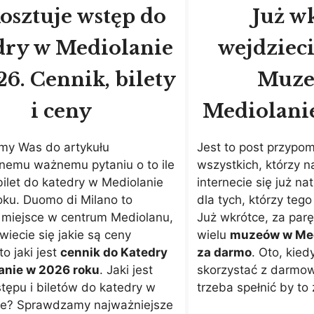
kosztuje wstęp do
Już w
dry w Mediolanie
wejdzieci
6. Cennik, bilety
Muze
i ceny
Mediolani
my Was do artykułu
Jest to post przypom
nemu ważnemu pytaniu o to ile
wszystkich, którzy n
bilet do katedry w Mediolanie
internecie się już na
ku. Duomo di Milano to
dla tych, którzy tego
 miejsce w centrum Mediolanu,
Już wkrótce, za parę
owiecie się jakie są ceny
wielu
muzeów w Med
 to jaki jest
cennik do Katedry
za darmo
. Oto, kie
anie w 2026 roku
. Jaki jest
skorzystać z darmow
tępu i biletów do katedry w
trzeba spełnić by to 
ie? Sprawdzamy najważniejsze