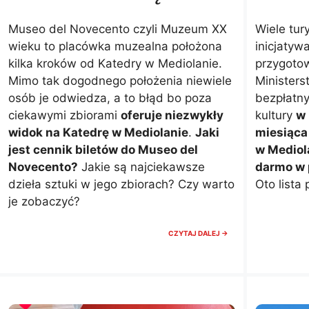
Museo del Novecento czyli Muzeum XX
Wiele tur
wieku to placówka muzealna położona
inicjaty
kilka kroków od Katedry w Mediolanie.
przygoto
Mimo tak dogodnego położenia niewiele
Ministers
osób je odwiedza, a to błąd bo poza
bezpłatny
ciekawymi zbiorami
oferuje niezwykły
kultury
w 
widok na Katedrę w Mediolanie
.
Jaki
miesiąca
jest cennik biletów do Museo del
w Mediol
Novecento?
Jakie są najciekawsze
darmo w 
dzieła sztuki w jego zbiorach? Czy warto
Oto lista
je zobaczyć?
MUSEO
CZYTAJ DALEJ →
DEL
NOVECENTO
W
MEDIOLANIE.
NAJLEPSZY
WIDOK
NA