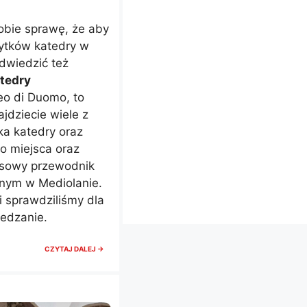
obie sprawę, że aby
ytków katedry w
dwiedzić też
tedry
eo di Duomo, to
jdziecie wiele z
a katedry oraz
go miejsca oraz
ksowy przewodnik
nym w Mediolanie.
i sprawdziliśmy dla
edzanie.
WIELKIE
CZYTAJ DALEJ →
MUZEUM
KATEDRALNE
W
MEDIOLANIE,
CZY