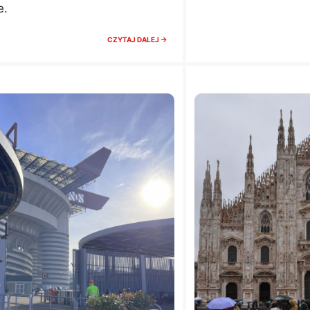
e.
ILE
CZYTAJ DALEJ →
KOSZTUJE
WSTĘP
DO
KATEDRY
W
MEDIOLANIE
W
2026.
CENNIK,
BILETY
I
CENY