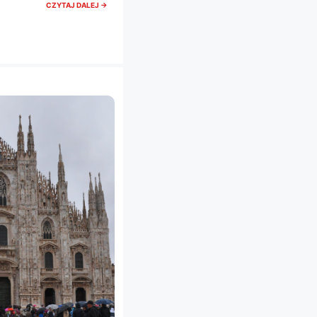
JUŻ
CZYTAJ DALEJ →
WKRÓTCE
WEJDZIECIE
DO
TYCH
MUZEÓW
W
MEDIOLANIE
ZA
DARMO