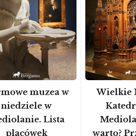
rmowe muzea w
Wielkie
niedziele w
Katedr
diolanie. Lista
Mediola
placówek
warto? P