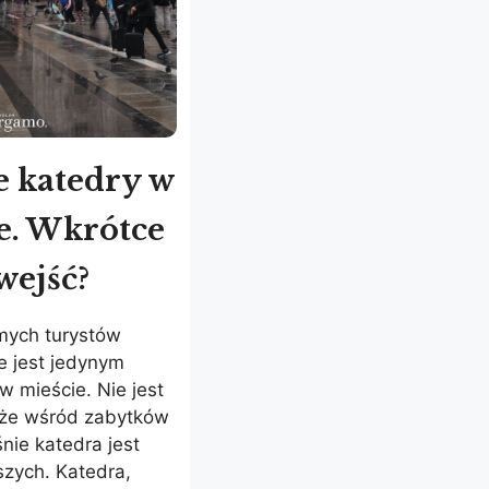
e katedry w
e. Wkrótce
wejść?
mych turystów
e jest jedynym
 mieście. Nie jest
, że wśród zabytków
nie katedra jest
szych. Katedra,