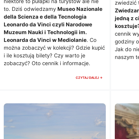
niektóre to pułapki na turystów ale nie
zwiedzić 
to. Dziś odwiedzamy
Museo Nazionale
Zwiedzan
della Scienza e della Tecnologia
jedną z c
Leonardo da Vinci czyli Narodowe
kosztuje?
Muzeum Nauki i Technologii im.
cennik wy
Leonarda da Vinci w Mediolanie
. Co
godziny o
można zobaczyć w kolekcji? Gdzie kupić
Jak do ni
i ile kosztują bilety? Czy warto je
naszym te
zobaczyć? Oto cennik i informacje.
NARODOWE
CZYTAJ DALEJ →
MUZEUM
NAUKI
I
TECHNOLOGII
LEONARDA.
CENNIK
I
ZWIEDZANIE