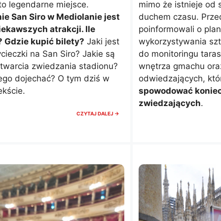
to legendarne miejsce.
mimo że istnieje od s
ie San Siro w Mediolanie jest
duchem czasu. Przed
iekawszych atrakcji. Ile
poinformowali o pla
 Gdzie kupić bilety?
Jaki jest
wykorzystywania sztu
cieczki na San Siro? Jakie są
do monitoringu taras
twarcia zwiedzania stadionu?
wnętrza gmachu oraz
ego dojechać? O tym dziś w
odwiedzających, kt
kście.
spowodować koniecz
zwiedzających
.
SAN
CZYTAJ DALEJ →
SIRO
ZWIEDZANIE
W
MEDIOLANIE.
CENA,
GODZINY
I
BILETY