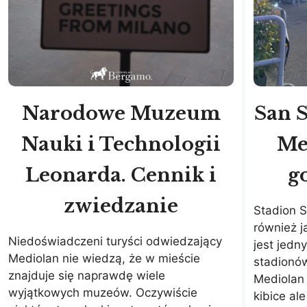
Narodowe Muzeum
San 
Nauki i Technologii
Me
Leonarda. Cennik i
g
zwiedzanie
Stadion S
również 
Niedoświadczeni turyści odwiedzający
jest jedn
Mediolan nie wiedzą, że w mieście
stadionów
znajduje się naprawdę wiele
Mediolan 
wyjątkowych muzeów. Oczywiście
kibice ale