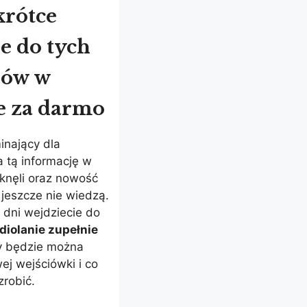
krótce
e do tych
ów w
e za darmo
inający dla
a tą informację w
tknęli oraz nowość
 jeszcze nie wiedzą.
 dni wejdziecie do
iolanie zupełnie
dy będzie można
ej wejściówki i co
zrobić.