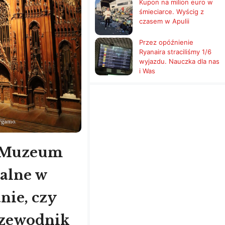
Kupon na milion euro w
śmieciarce. Wyścig z
czasem w Apulii
Przez opóźnienie
Ryanaira straciliśmy 1/6
wyjazdu. Nauczka dla nas
i Was
 Muzeum
alne w
nie, czy
rzewodnik