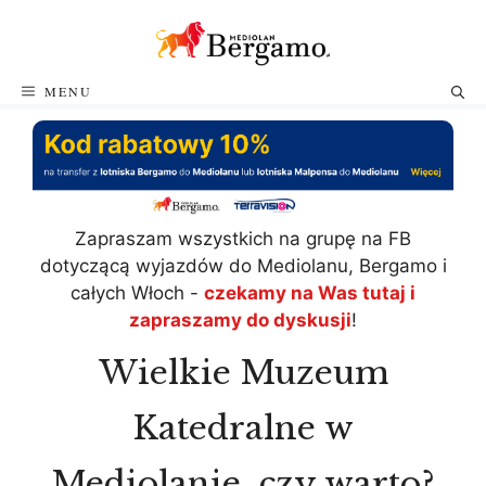
Przejdź
do
treści
MENU
Zapraszam wszystkich na grupę na FB
dotyczącą wyjazdów do Mediolanu, Bergamo i
całych Włoch -
czekamy na Was tutaj i
zapraszamy do dyskusji
!
Wielkie Muzeum
Katedralne w
Mediolanie, czy warto?