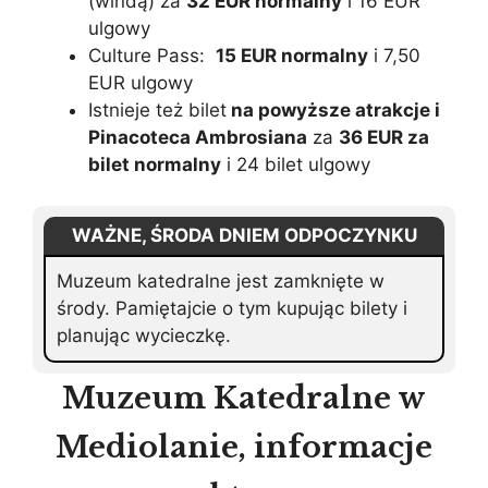
(windą) za
32 EUR normalny
i 16 EUR
ulgowy
Culture Pass:
15 EUR normalny
i 7,50
EUR ulgowy
Istnieje też bilet
na powyższe atrakcje i
Pinacoteca Ambrosiana
za
36 EUR za
bilet normalny
i 24 bilet ulgowy
WAŻNE, ŚRODA DNIEM ODPOCZYNKU
Muzeum katedralne jest zamknięte w
środy. Pamiętajcie o tym kupując bilety i
planując wycieczkę.
Muzeum Katedralne w
Mediolanie, informacje