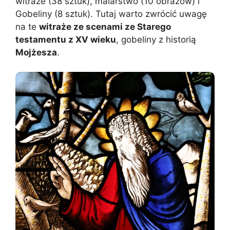
witraże (38 sztuk), malarstwo (10 obrazów) i
Gobeliny (8 sztuk). Tutaj warto zwrócić uwagę
na te
witraże ze scenami ze Starego
testamentu z XV wieku
, gobeliny z historią
Mojżesza
.