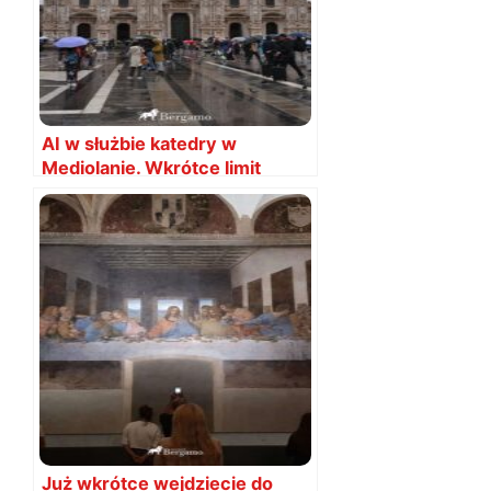
AI w służbie katedry w
Mediolanie. Wkrótce limit
wejść?
Już wkrótce wejdziecie do