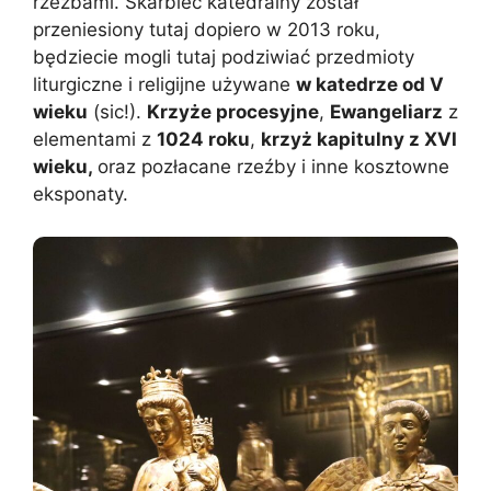
rzeźbami. Skarbiec katedralny został
przeniesiony tutaj dopiero w 2013 roku,
będziecie mogli tutaj podziwiać przedmioty
liturgiczne i religijne używane
w katedrze od V
wieku
(sic!).
Krzyże procesyjne
,
Ewangeliarz
z
elementami z
1024 roku
,
krzyż kapitulny z XVI
wieku,
oraz pozłacane rzeźby i inne kosztowne
eksponaty.