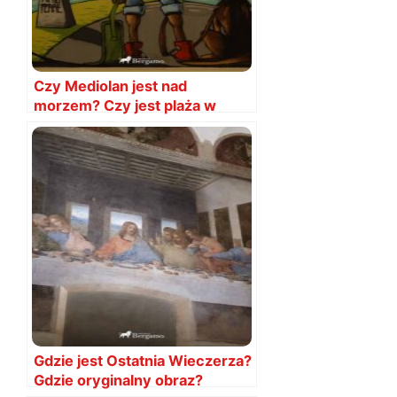
Czy Mediolan jest nad
morzem? Czy jest plaża w
Mediolanie?
Gdzie jest Ostatnia Wieczerza?
Gdzie oryginalny obraz?