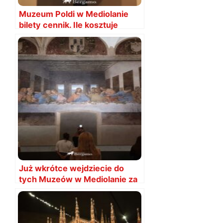
Muzeum Poldi w Mediolanie
bilety cennik. Ile kosztuje
wstęp?
Już wkrótce wejdziecie do
tych Muzeów w Mediolanie za
darmo