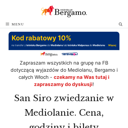
Przejdź
do
treści
MENU
Zapraszam wszystkich na grupę na FB
dotyczącą wyjazdów do Mediolanu, Bergamo i
całych Włoch -
czekamy na Was tutaj i
zapraszamy do dyskusji
!
San Siro zwiedzanie w
Mediolanie. Cena,
godziny i bilety