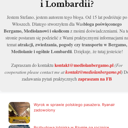
i Lombardii?
Jestem Stefano, jestem autorem tego bloga. Od 15 lat podróżuje po
bloga poświęconego
Włoszech. Dlatego stworzyłem dla Was
Bergamo, Mediolanowi i okolicom
z moimi doświadczeniami. Na t
stronie postaram się podzielić z Wami praktycznymi informacjami n
atrakcji, zwiedzania, pogody czy transportu w Bergamo,
temat
Mediolanie i ogólnie Lombardii
. Dziękuje, że tutaj jesteście!
kontakt@mediolanbergamo.pl
Zapraszam do kontaktu
(For
cooperation please contact me at
kontakt@mediolanbergamo.pl
)
D
zapraszam na FB
zadawania pytań praktycznych
Wyrok w sprawie polskiego pasażera. Ryanair
zadowolony
Rozbudowa lotniska w Rzymie na rocznicę