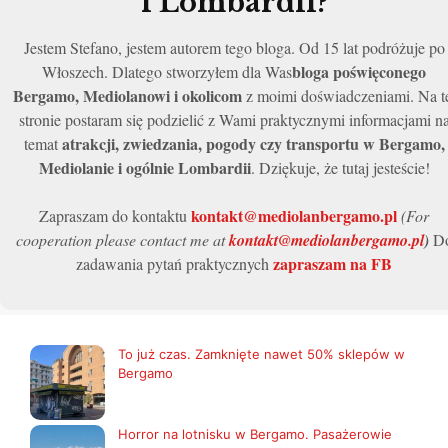
i Lombardii?
Jestem Stefano, jestem autorem tego bloga. Od 15 lat podróżuje po
bloga poświęconego
Włoszech. Dlatego stworzyłem dla Was
Bergamo, Mediolanowi i okolicom
z moimi doświadczeniami. Na t
stronie postaram się podzielić z Wami praktycznymi informacjami n
atrakcji, zwiedzania, pogody czy transportu w Bergamo,
temat
Mediolanie i ogólnie Lombardii
. Dziękuje, że tutaj jesteście!
kontakt@mediolanbergamo.pl
Zapraszam do kontaktu
(For
cooperation please contact me at
kontakt@mediolanbergamo.pl
)
D
zapraszam na FB
zadawania pytań praktycznych
To już czas. Zamknięte nawet 50% sklepów w
Bergamo
Horror na lotnisku w Bergamo. Pasażerowie