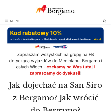
Przejdź
do
treści
MENU
Zapraszam wszystkich na grupę na FB
dotyczącą wyjazdów do Mediolanu, Bergamo i
całych Włoch -
czekamy na Was tutaj i
zapraszamy do dyskusji
!
Jak dojechać na San Siro
z Bergamo? Jak wrócić
do Bergamo?