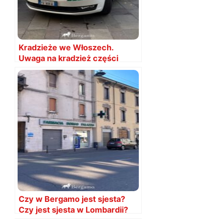
Kradzieże we Włoszech.
Uwaga na kradzież części
samochodowych
Czy w Bergamo jest sjesta?
Czy jest sjesta w Lombardii?