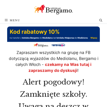
Przejdź
do
treści
MENU
Zapraszam wszystkich na grupę na FB
dotyczącą wyjazdów do Mediolanu, Bergamo i
całych Włoch -
czekamy na Was tutaj i
zapraszamy do dyskusji
!
Alert pogodowy!
Zamknięte szkoły.
Uwaga na deszcz w