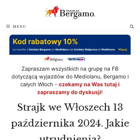
Przejdź
do
treści
MENU
Zapraszam wszystkich na grupę na FB
dotyczącą wyjazdów do Mediolanu, Bergamo i
całych Włoch -
czekamy na Was tutaj i
zapraszamy do dyskusji
!
Strajk we Włoszech 13
października 2024. Jakie
utrudnienia?