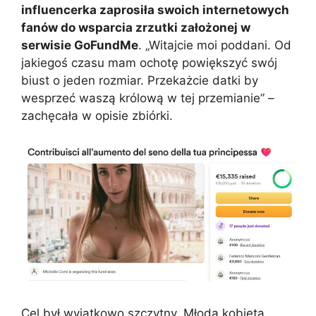
influencerka zaprosiła swoich internetowych
fanów do wsparcia zrzutki założonej w
serwisie GoFundMe
. „Witajcie moi poddani. Od
jakiegoś czasu mam ochotę powiększyć swój
biust o jeden rozmiar. Przekażcie datki by
wesprzeć waszą królową w tej przemianie” –
zachęcała w opisie zbiórki.
Cel był wyjątkowo szczytny. Młoda kobieta