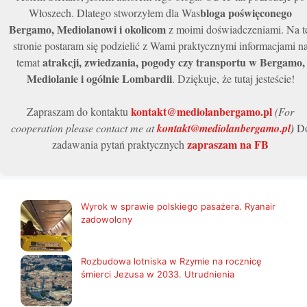
bloga poświęconego
Włoszech. Dlatego stworzyłem dla Was
Bergamo, Mediolanowi i okolicom
z moimi doświadczeniami. Na t
stronie postaram się podzielić z Wami praktycznymi informacjami n
atrakcji, zwiedzania, pogody czy transportu w Bergamo,
temat
Mediolanie i ogólnie Lombardii
. Dziękuje, że tutaj jesteście!
kontakt@mediolanbergamo.pl
Zapraszam do kontaktu
(For
cooperation please contact me at
kontakt@mediolanbergamo.pl
)
D
zapraszam na FB
zadawania pytań praktycznych
Wyrok w sprawie polskiego pasażera. Ryanair
zadowolony
Rozbudowa lotniska w Rzymie na rocznicę
śmierci Jezusa w 2033. Utrudnienia