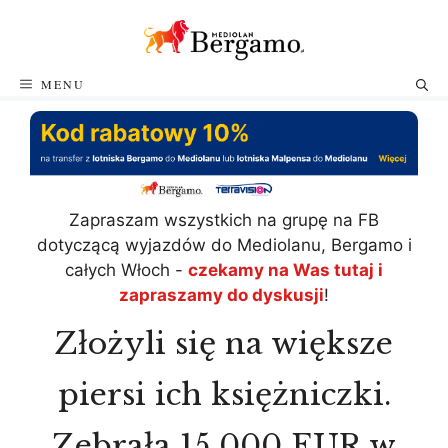
Przejdź
do
treści
MENU
Zapraszam wszystkich na grupę na FB
dotyczącą wyjazdów do Mediolanu, Bergamo i
całych Włoch -
czekamy na Was tutaj i
zapraszamy do dyskusji
!
Złożyli się na większe
piersi ich księżniczki.
Zebrała 15 000 EUR w