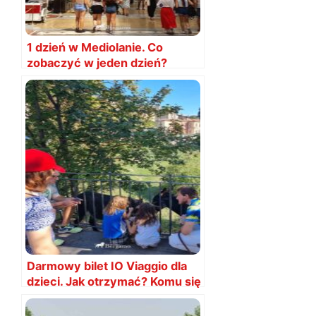
1 dzień w Mediolanie. Co
zobaczyć w jeden dzień?
Mediolan, plan
Darmowy bilet IO Viaggio dla
dzieci. Jak otrzymać? Komu się
należy?