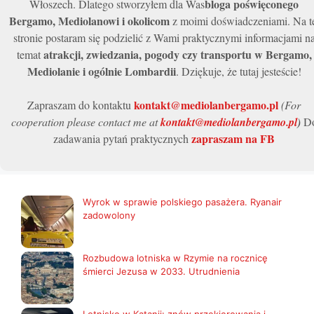
bloga poświęconego
Włoszech. Dlatego stworzyłem dla Was
Bergamo, Mediolanowi i okolicom
z moimi doświadczeniami. Na t
stronie postaram się podzielić z Wami praktycznymi informacjami n
atrakcji, zwiedzania, pogody czy transportu w Bergamo,
temat
Mediolanie i ogólnie Lombardii
. Dziękuje, że tutaj jesteście!
kontakt@mediolanbergamo.pl
Zapraszam do kontaktu
(For
cooperation please contact me at
kontakt@mediolanbergamo.pl
)
D
zapraszam na FB
zadawania pytań praktycznych
Wyrok w sprawie polskiego pasażera. Ryanair
zadowolony
Rozbudowa lotniska w Rzymie na rocznicę
śmierci Jezusa w 2033. Utrudnienia