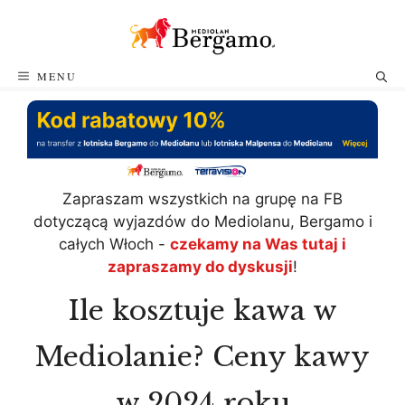
Przejdź
do
treści
MENU
Zapraszam wszystkich na grupę na FB
dotyczącą wyjazdów do Mediolanu, Bergamo i
całych Włoch -
czekamy na Was tutaj i
zapraszamy do dyskusji
!
Ile kosztuje kawa w
Mediolanie? Ceny kawy
w 2024 roku