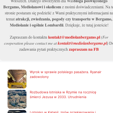
bloga poświęconego
Włoszech. Dlatego stworzyłem dla Was
Bergamo, Mediolanowi i okolicom
z moimi doświadczeniami. Na t
stronie postaram się podzielić z Wami praktycznymi informacjami n
atrakcji, zwiedzania, pogody czy transportu w Bergamo,
temat
Mediolanie i ogólnie Lombardii
. Dziękuje, że tutaj jesteście!
kontakt@mediolanbergamo.pl
Zapraszam do kontaktu
(For
cooperation please contact me at
kontakt@mediolanbergamo.pl
)
D
zapraszam na FB
zadawania pytań praktycznych
Wyrok w sprawie polskiego pasażera. Ryanair
zadowolony
Rozbudowa lotniska w Rzymie na rocznicę
śmierci Jezusa w 2033. Utrudnienia
Lotnisko w Katanii: znów przekierowania i