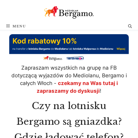
Przejdź
do
treści
MENU
Zapraszam wszystkich na grupę na FB
dotyczącą wyjazdów do Mediolanu, Bergamo i
całych Włoch -
czekamy na Was tutaj i
zapraszamy do dyskusji
!
Czy na lotnisku
Bergamo są gniazdka?
Gdzie ładować telefon?