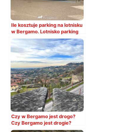
Ile kosztuje parking na lotnisku
w Bergamo. Lotnisko parking
cena
Czy w Bergamo jest drogo?
Czy Bergamo jest drogie?
Ceny!