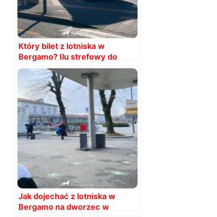
Który bilet z lotniska w
Bergamo? Ilu strefowy do
centrum?
Jak dojechać z lotniska w
Bergamo na dworzec w