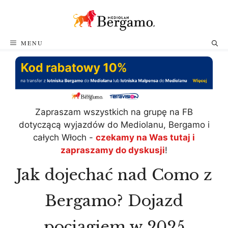
Przejdź
do
treści
MENU
Zapraszam wszystkich na grupę na FB
dotyczącą wyjazdów do Mediolanu, Bergamo i
całych Włoch -
czekamy na Was tutaj i
zapraszamy do dyskusji
!
Jak dojechać nad Como z
Bergamo? Dojazd
pociągiem w 2025