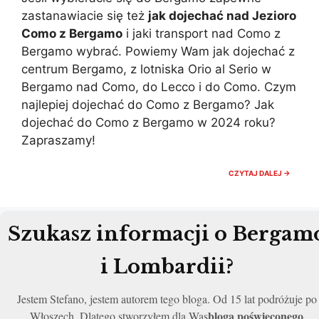
zastanawiacie się też
jak dojechać nad Jezioro
Como z Bergamo
i jaki transport nad Como z
Bergamo wybrać. Powiemy Wam jak dojechać z
centrum Bergamo, z lotniska Orio al Serio w
Bergamo nad Como, do Lecco i do Como. Czym
najlepiej dojechać do Como z Bergamo? Jak
dojechać do Como z Bergamo w 2024 roku?
Zapraszamy!
JAK
CZYTAJ DALEJ →
DOJEC
NAD
COMO
Z
BERGA
Szukasz informacji o Bergam
DOJAZ
POCIĄG
W
i Lombardii?
2025
Jestem Stefano, jestem autorem tego bloga. Od 15 lat podróżuje po
bloga poświęconego
Włoszech. Dlatego stworzyłem dla Was