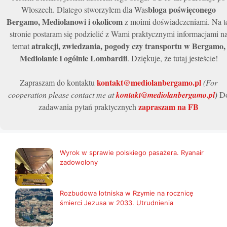
bloga poświęconego
Włoszech. Dlatego stworzyłem dla Was
Bergamo, Mediolanowi i okolicom
z moimi doświadczeniami. Na t
stronie postaram się podzielić z Wami praktycznymi informacjami n
atrakcji, zwiedzania, pogody czy transportu w Bergamo,
temat
Mediolanie i ogólnie Lombardii
. Dziękuje, że tutaj jesteście!
kontakt@mediolanbergamo.pl
Zapraszam do kontaktu
(For
cooperation please contact me at
kontakt@mediolanbergamo.pl
)
D
zapraszam na FB
zadawania pytań praktycznych
Wyrok w sprawie polskiego pasażera. Ryanair
zadowolony
Rozbudowa lotniska w Rzymie na rocznicę
śmierci Jezusa w 2033. Utrudnienia