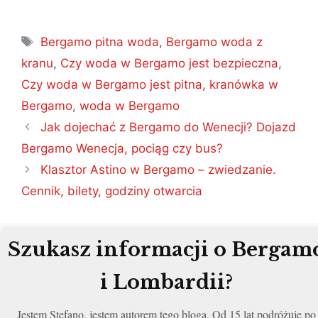
Tagi
Bergamo pitna woda
,
Bergamo woda z
kranu
,
Czy woda w Bergamo jest bezpieczna
,
Czy woda w Bergamo jest pitna
,
kranówka w
Bergamo
,
woda w Bergamo
Nawigacja
Jak dojechać z Bergamo do Wenecji? Dojazd
wpisu
Bergamo Wenecja, pociąg czy bus?
Klasztor Astino w Bergamo – zwiedzanie.
Cennik, bilety, godziny otwarcia
Szukasz informacji o Bergam
i Lombardii?
Jestem Stefano, jestem autorem tego bloga. Od 15 lat podróżuje po