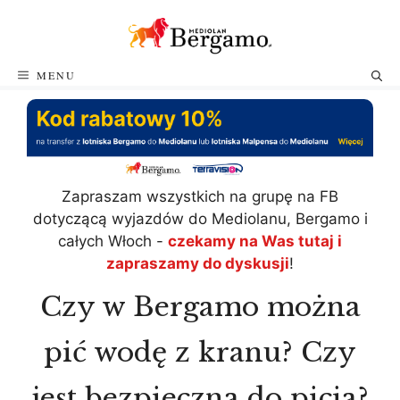
Przejdź
do
treści
MENU
Zapraszam wszystkich na grupę na FB
dotyczącą wyjazdów do Mediolanu, Bergamo i
całych Włoch -
czekamy na Was tutaj i
zapraszamy do dyskusji
!
Czy w Bergamo można
pić wodę z kranu? Czy
jest bezpieczna do picia?