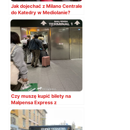
Jak dojechać z Milano Centrale
do Katedry w Mediolanie?
Czy muszę kupić bilety na
Malpensa Express z
wyprzedzeniem?