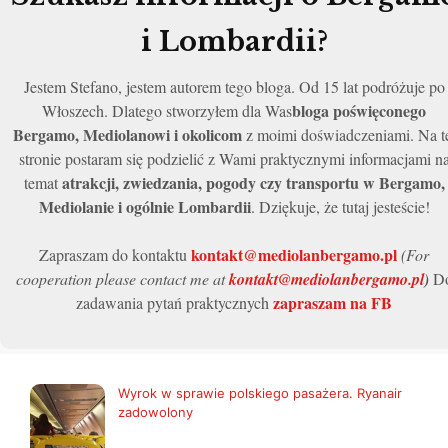
i Lombardii?
Jestem Stefano, jestem autorem tego bloga. Od 15 lat podróżuje po
bloga poświęconego
Włoszech. Dlatego stworzyłem dla Was
Bergamo, Mediolanowi i okolicom
z moimi doświadczeniami. Na t
stronie postaram się podzielić z Wami praktycznymi informacjami n
atrakcji, zwiedzania, pogody czy transportu w Bergamo,
temat
Mediolanie i ogólnie Lombardii
. Dziękuje, że tutaj jesteście!
kontakt@mediolanbergamo.pl
Zapraszam do kontaktu
(For
cooperation please contact me at
kontakt@mediolanbergamo.pl
)
D
zapraszam na FB
zadawania pytań praktycznych
Wyrok w sprawie polskiego pasażera. Ryanair
zadowolony