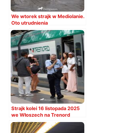
We wtorek strajk w Mediolanie.
Oto utrudnienia
Strajk kolei 16 listopada 2025
we Włoszech na Trenord