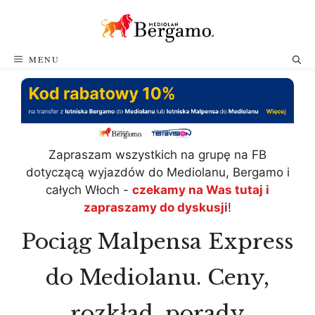
Przejdź
do
treści
MENU
Zapraszam wszystkich na grupę na FB
dotyczącą wyjazdów do Mediolanu, Bergamo i
całych Włoch -
czekamy na Was tutaj i
zapraszamy do dyskusji
!
Pociąg Malpensa Express
do Mediolanu. Ceny,
rozkład, porady