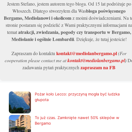
Jestem Stefano, jestem autorem tego bloga. Od 15 lat podróżuje po
bloga poświęconego
Włoszech. Dlatego stworzyłem dla Was
Bergamo, Mediolanowi i okolicom
z moimi doświadczeniami. Na t
stronie postaram się podzielić z Wami praktycznymi informacjami n
atrakcji, zwiedzania, pogody czy transportu w Bergamo,
temat
Mediolanie i ogólnie Lombardii
. Dziękuje, że tutaj jesteście!
kontakt@mediolanbergamo.pl
Zapraszam do kontaktu
(For
cooperation please contact me at
kontakt@mediolanbergamo.pl
)
D
zapraszam na FB
zadawania pytań praktycznych
Pożar koło Lecco: przyczyną mogła być ludzka
głupota
To już czas. Zamknięte nawet 50% sklepów w
Bergamo