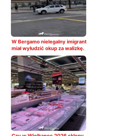
W Bergamo nielegalny imigrant
miał wyłudzić okup za walizkę.
Tutaj uważajmy!
Czy w Wielkanoc 2026 sklepy