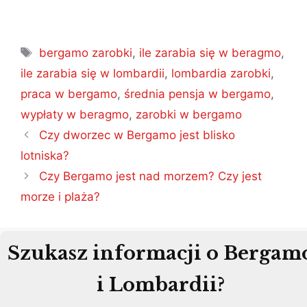
Tagi
bergamo zarobki
,
ile zarabia się w beragmo
,
ile zarabia się w lombardii
,
lombardia zarobki
,
praca w bergamo
,
średnia pensja w bergamo
,
wypłaty w beragmo
,
zarobki w bergamo
Nawigacja
Czy dworzec w Bergamo jest blisko
wpisu
lotniska?
Czy Bergamo jest nad morzem? Czy jest
morze i plaża?
Szukasz informacji o Bergam
i Lombardii?