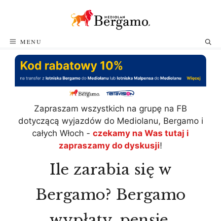
Przejdź
do
treści
MENU
Zapraszam wszystkich na grupę na FB
dotyczącą wyjazdów do Mediolanu, Bergamo i
całych Włoch -
czekamy na Was tutaj i
zapraszamy do dyskusji
!
Ile zarabia się w
Bergamo? Bergamo
wypłaty, pensje,