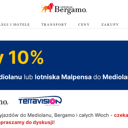
EGI I HOTELE
TRANSPORT
CENY
ZAKUPY
yjazdów do Mediolanu, Bergamo i całych Włoch -
czeka
apraszamy do dyskusji
!