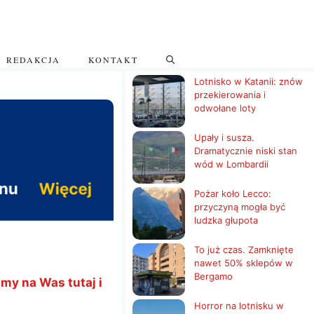
REDAKCJA
KONTAKT
Lotnisko w Katanii: znów
przekierowania i
odwołane loty
Upały i susza.
Dramatycznie niski stan
wód w Lombardii
Pożar koło Lecco:
przyczyną mogła być
ludzka głupota
To już czas. Zamknięte
nawet 50% sklepów w
Bergamo
my na Was tutaj i
Horror na lotnisku w