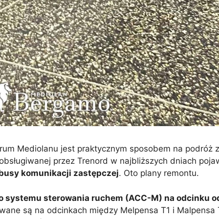
trum Mediolanu jest praktycznym sposobem na podróż z
 obsługiwanej przez Trenord w najbliższych dniach pojaw
busy komunikacji zastępczej
. Oto plany remontu.
go systemu sterowania ruchem (ACC-M) na odcinku o
nowane są na odcinkach między Melpensa T1 i Malpensa T