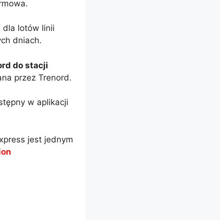
armowa.
dla lotów linii
ych dniach.
rd do stacji
na przez Trenord.
tępny w aplikacji
xpress jest jednym
ion