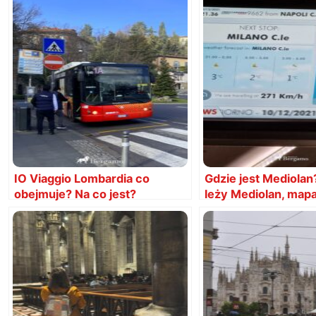
IO Viaggio Lombardia co
Gdzie jest Mediolan
obejmuje? Na co jest?
leży Mediolan, mapa
położenie