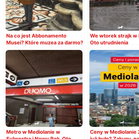
Na co jest Abbonamento
We wtorek strajk w 
Musei? Które muzea za darmo?
Oto utrudnienia
Metro w Mediolanie w
Ceny w Mediolanie 
Sylwestra i Nowy Rok. Oto
już było? Zakupy, no