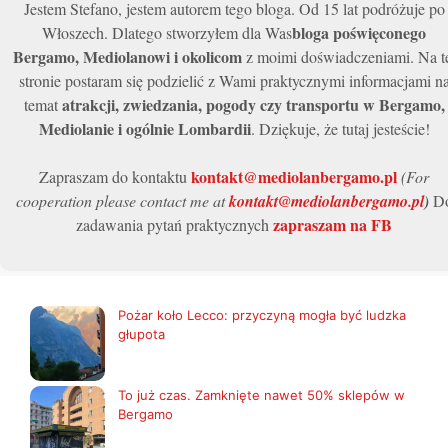
Jestem Stefano, jestem autorem tego bloga. Od 15 lat podróżuje po
2025
bloga poświęconego
Włoszech. Dlatego stworzyłem dla Was
Bergamo, Mediolanowi i okolicom
z moimi doświadczeniami. Na t
stronie postaram się podzielić z Wami praktycznymi informacjami n
atrakcji, zwiedzania, pogody czy transportu w Bergamo,
temat
Mediolanie i ogólnie Lombardii
. Dziękuje, że tutaj jesteście!
kontakt@mediolanbergamo.pl
Zapraszam do kontaktu
(For
cooperation please contact me at
kontakt@mediolanbergamo.pl
)
D
zapraszam na FB
zadawania pytań praktycznych
Pożar koło Lecco: przyczyną mogła być ludzka
głupota
To już czas. Zamknięte nawet 50% sklepów w
Bergamo