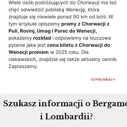
Wiele osób podróżujących do Chorwacji ma też
chęć odwiedzić pobliską Wenecję, która
znajduje się niewiele ponad 90 km od Istrii. W
tym artykule opiszemy
promy z Chorwacji z
Puli, Rovinj, Umag i Porec do Wenecji,
pokażemy
rozkład
i odpowiemy na kluczowe
pytanie jaka jest
cena biletu z Chorwacji do
Wenecji promem
w 2025 roku. Dla
ciekawskich, znajdzie się także aktualny cennik.
Zapraszamy.
PROMY
CZYTAJ DALEJ →
Z
CHORW
DO
WENECJ
POREC,
Szukasz informacji o Bergam
ROVINJ
I
PULA,
i Lombardii?
ROZKŁ
I
CENA