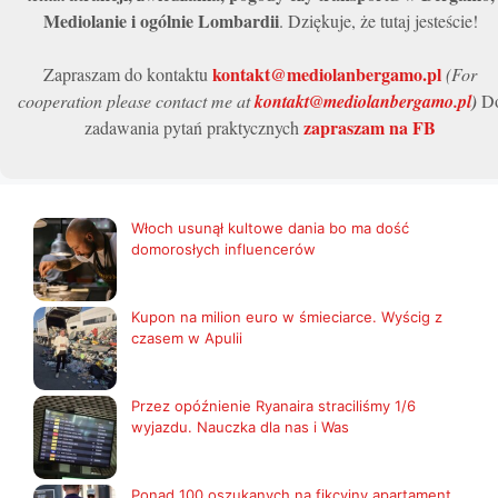
Mediolanie i ogólnie Lombardii
. Dziękuje, że tutaj jesteście!
kontakt@mediolanbergamo.pl
Zapraszam do kontaktu
(For
cooperation please contact me at
kontakt@mediolanbergamo.pl
)
D
zapraszam na FB
zadawania pytań praktycznych
Włoch usunął kultowe dania bo ma dość
domorosłych influencerów
Kupon na milion euro w śmieciarce. Wyścig z
czasem w Apulii
Przez opóźnienie Ryanaira straciliśmy 1/6
wyjazdu. Nauczka dla nas i Was
Ponad 100 oszukanych na fikcyjny apartament.