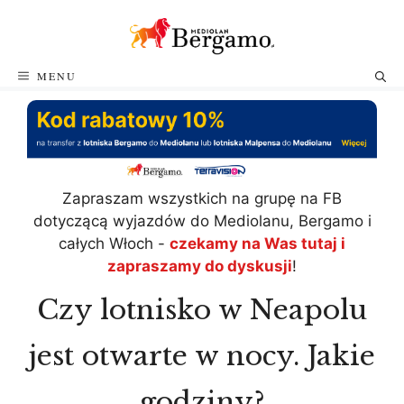
Przejdź
do
treści
MENU
Zapraszam wszystkich na grupę na FB
dotyczącą wyjazdów do Mediolanu, Bergamo i
całych Włoch -
czekamy na Was tutaj i
zapraszamy do dyskusji
!
Czy lotnisko w Neapolu
jest otwarte w nocy. Jakie
godziny?