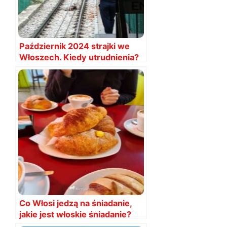
Październik 2024 strajki we
Włoszech. Kiedy utrudnienia?
Co Włosi jedzą na śniadanie,
jakie jest włoskie śniadanie?
Przykłady