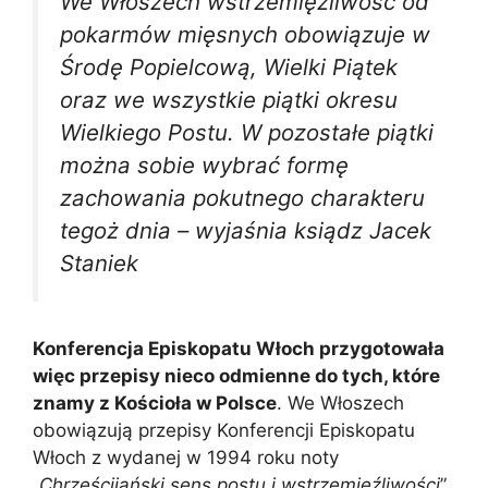
We Włoszech wstrzemięźliwość od
pokarmów mięsnych obowiązuje w
Środę Popielcową, Wielki Piątek
oraz we wszystkie piątki okresu
Wielkiego Postu. W pozostałe piątki
można sobie wybrać formę
zachowania pokutnego charakteru
tegoż dnia – wyjaśnia ksiądz Jacek
Staniek
Konferencja Episkopatu Włoch przygotowała
więc przepisy nieco odmienne do tych, które
znamy z Kościoła w Polsce
. We Włoszech
obowiązują przepisy Konferencji Episkopatu
Włoch z wydanej w 1994 roku noty
„
Chrześcijański sens postu i wstrzemięźliwości
”