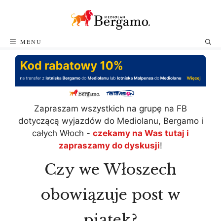
Przejdź
do
treści
MENU
Zapraszam wszystkich na grupę na FB
dotyczącą wyjazdów do Mediolanu, Bergamo i
całych Włoch -
czekamy na Was tutaj i
zapraszamy do dyskusji
!
Czy we Włoszech
obowiązuje post w
piątek?