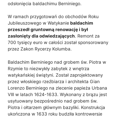
odsłonięcia baldachimu Berniniego.
W ramach przygotowań do obchodów Roku
Jubileuszowego w Watykanie
baldachim
przeszedł gruntowną renowację i był
zasłonięty dla odwiedzających
. Remont za
700 tysięcy euro w całości został sponsorowany
przez Zakon Rycerzy Kolumba.
Baldachim Berniniego nad grobem św. Piotra w
Rzymie to niezwykły zabytek z wnętrza
watykańskiej świątyni. Został zaprojektowany
przez włoskiego rzeźbiarza i architekta Gian
Lorenzo Berniniego na zlecenie papieża Urbana
VIII w latach 1624-1633. Wykonany z brązu jest
usytuowany bezpośrednio nad grobem św.
Piotra i ołtarzem głównym bazyliki. Konstrukcja
ukończona w 1633 roku budziła kontrowersje