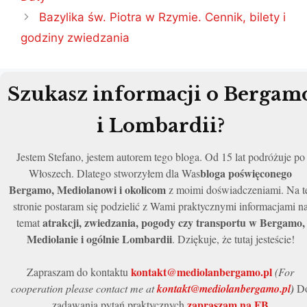
Bazylika św. Piotra w Rzymie. Cennik, bilety i
godziny zwiedzania
Szukasz informacji o Bergam
i Lombardii?
Jestem Stefano, jestem autorem tego bloga. Od 15 lat podróżuje po
bloga poświęconego
Włoszech. Dlatego stworzyłem dla Was
Bergamo, Mediolanowi i okolicom
z moimi doświadczeniami. Na t
stronie postaram się podzielić z Wami praktycznymi informacjami n
atrakcji, zwiedzania, pogody czy transportu w Bergamo,
temat
Mediolanie i ogólnie Lombardii
. Dziękuje, że tutaj jesteście!
kontakt@mediolanbergamo.pl
Zapraszam do kontaktu
(For
cooperation please contact me at
kontakt@mediolanbergamo.pl
)
D
zapraszam na FB
zadawania pytań praktycznych