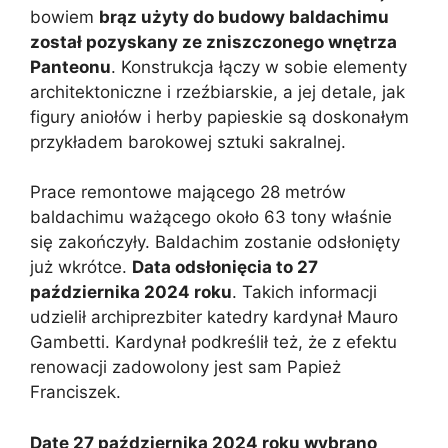
bowiem
brąz użyty do budowy baldachimu
został pozyskany ze zniszczonego wnętrza
Panteonu
. Konstrukcja łączy w sobie elementy
architektoniczne i rzeźbiarskie, a jej detale, jak
figury aniołów i herby papieskie są doskonałym
przykładem barokowej sztuki sakralnej.
Prace remontowe mającego 28 metrów
baldachimu ważącego około 63 tony właśnie
się zakończyły. Baldachim zostanie odsłonięty
już wkrótce.
Data odsłonięcia to 27
października 2024 roku
. Takich informacji
udzielił archiprezbiter katedry kardynał Mauro
Gambetti. Kardynał podkreślił też, że z efektu
renowacji zadowolony jest sam Papież
Franciszek.
Datę 27 października 2024 roku wybrano