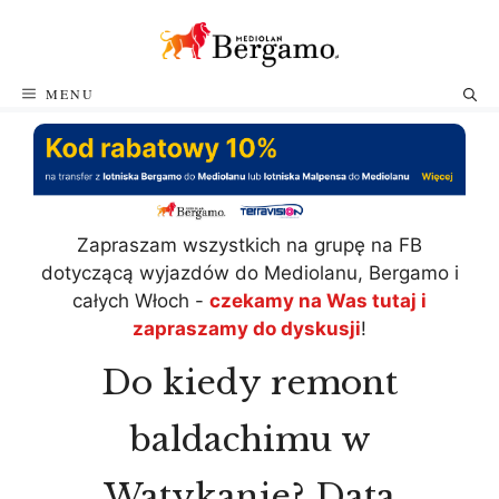
Przejdź
do
treści
MENU
Zapraszam wszystkich na grupę na FB
dotyczącą wyjazdów do Mediolanu, Bergamo i
całych Włoch -
czekamy na Was tutaj i
zapraszamy do dyskusji
!
Do kiedy remont
baldachimu w
Watykanie? Data