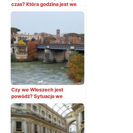
czas? Która godzina jest we
Włoszech?
Czy we Włoszech jest
powódź? Sytuacja we
wrześniu 2024
AKTUALIZACJA