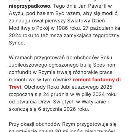
nieprzypadkowo
. Tego dnia Jan Paweł II w
Asyżu, pod hasłem Być razem, aby się modlić,
zainaugurował pierwszy Światowy Dzień
Modlitwy o Pokój w 1986 roku. 27 października
2024 roku to też msza zamykająca tegoroczny
Synod.
W ramach przygotowań do obchodów Roku
Jubileuszowego ogłoszonego bullą Spes non
confundit w Rzymie trwają różnorakie prace
remontowe w tym również
remont fontanny di
Trevi
. Obchody Roku Jubileuszowego 2025
rozpoczną się 24 grudnia w Wigilię 2024 roku
od otwarcia Drzwi Świętych w Watykanie i
skończą się 6 stycznia 2026 roku.
Przy okazji obchodów Rzym przygotowuje się
na przyjęcie nawet 30 milionów pielgrzymów.