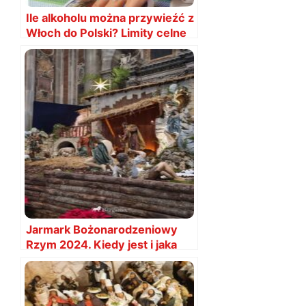
Ile alkoholu można przywieźć z
Włoch do Polski? Limity celne
Jarmark Bożonarodzeniowy
Rzym 2024. Kiedy jest i jaka
data?