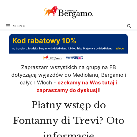
Przejdź
do
treści
MENU
Zapraszam wszystkich na grupę na FB
dotyczącą wyjazdów do Mediolanu, Bergamo i
całych Włoch -
czekamy na Was tutaj i
zapraszamy do dyskusji
!
Płatny wstęp do
Fontanny di Trevi? Oto
informacje