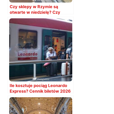
Czy sklepy w Rzymie są
otwarte w niedzielę? Czy
zamknięte?
Ile kosztuje pociąg Leonardo
Express? Cennik biletów 2026