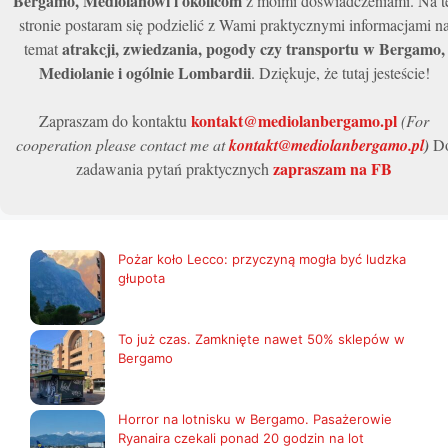
Bergamo, Mediolanowi i okolicom
z moimi doświadczeniami. Na t
stronie postaram się podzielić z Wami praktycznymi informacjami n
atrakcji, zwiedzania, pogody czy transportu w Bergamo,
temat
Mediolanie i ogólnie Lombardii
. Dziękuje, że tutaj jesteście!
kontakt@mediolanbergamo.pl
Zapraszam do kontaktu
(For
cooperation please contact me at
kontakt@mediolanbergamo.pl
)
D
zapraszam na FB
zadawania pytań praktycznych
Pożar koło Lecco: przyczyną mogła być ludzka
głupota
To już czas. Zamknięte nawet 50% sklepów w
Bergamo
Horror na lotnisku w Bergamo. Pasażerowie
Ryanaira czekali ponad 20 godzin na lot