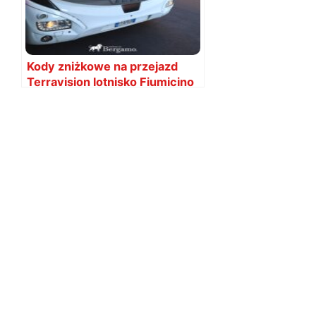
Kody zniżkowe na przejazd
Terravision lotnisko Fiumicino
do Rzymu