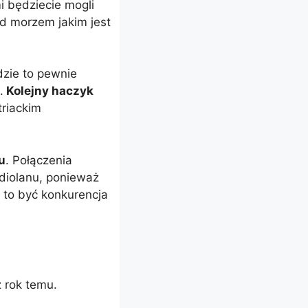
i będziecie mogli
ad morzem jakim jest
dzie to pewnie
.
Kolejny haczyk
triackim
u
. Połączenia
diolanu, ponieważ
to być konkurencja
 rok temu.