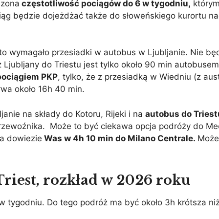
szona
częstotliwość pociągów do 6 w tygodniu,
którym
ociąg będzie dojeżdżać także do słoweńskiego kurortu n
to wymagało przesiadki w autobus w Ljubljanie. Nie bę
 Ljubljany do Triestu jest tylko około 90 min autobusem
u pociągiem PKP
, tylko, że z przesiadką w Wiedniu (z aus
wa około 16h 40 min.
janie na składy do Kotoru, Rijeki i na
autobus do Triest
zewoźnika. Może to być ciekawa opcja podróży do Me
ra dowiezie
Was w 4h 10 min do Milano Centrale.
Może 
Triest, rozkład w 2026 roku
 tygodniu. Do tego podróż ma być około 3h krótsza niż