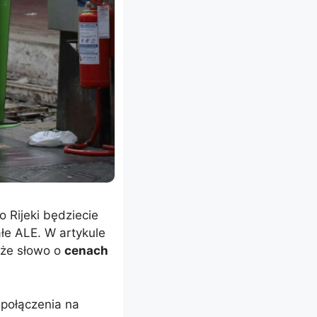
o Rijeki będziecie
ałe ALE. W artykule
kże słowo o
cenach
e połączenia na