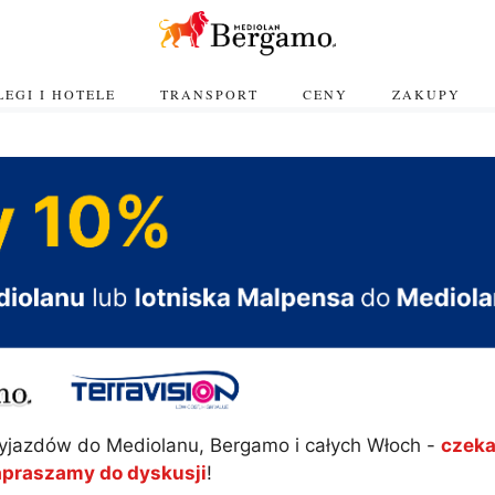
EGI I HOTELE
TRANSPORT
CENY
ZAKUPY
yjazdów do Mediolanu, Bergamo i całych Włoch -
czeka
apraszamy do dyskusji
!