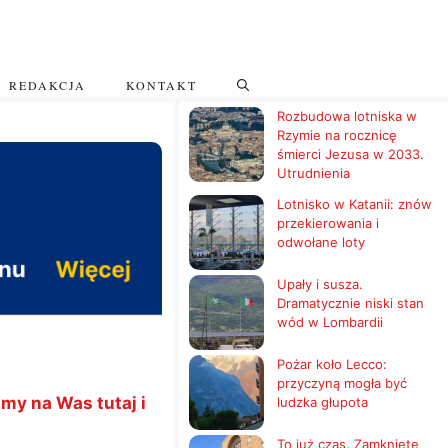
REDAKCJA
KONTAKT
Rozbudowa lotniska w
Rzymie na rocznicę
śmierci Jezusa w 2033.
Utrudnienia
Lotnisko w Katanii: znów
przekierowania i
odwołane loty
Upały i susza.
Dramatycznie niski stan
wód w Lombardii
Pożar koło Lecco:
przyczyną mogła być
my na Was tutaj i
ludzka głupota
To już czas. Zamknięte