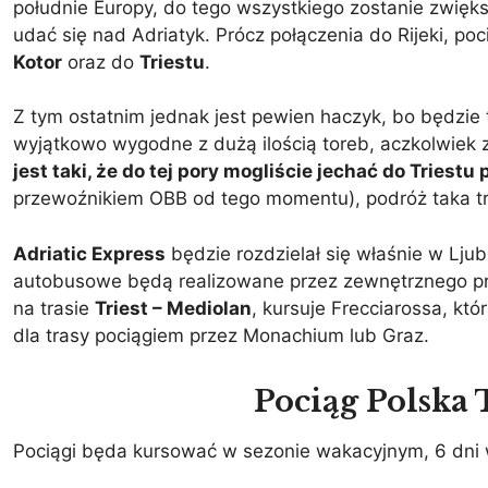
południe Europy, do tego wszystkiego zostanie zwięk
udać się nad Adriatyk. Prócz połączenia do Rijeki, p
Kotor
oraz do
Triestu
.
Z tym ostatnim jednak jest pewien haczyk, bo będzie 
wyjątkowo wygodne z dużą ilością toreb, aczkolwiek z
jest taki, że do tej pory mogliście jechać do Triest
przewoźnikiem OBB od tego momentu), podróż taka tr
Adriatic Express
będzie rozdzielał się właśnie w Ljubl
autobusowe będą realizowane przez zewnętrznego pr
na trasie
Triest – Mediolan
, kursuje Frecciarossa, któ
dla trasy pociągiem przez Monachium lub Graz.
Pociąg Polska 
Pociągi będa kursować w sezonie wakacyjnym, 6 dni w