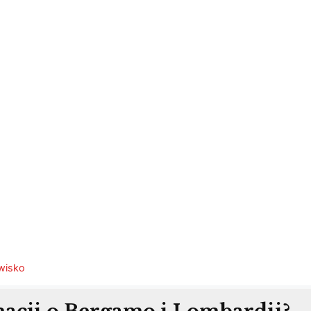
owisko