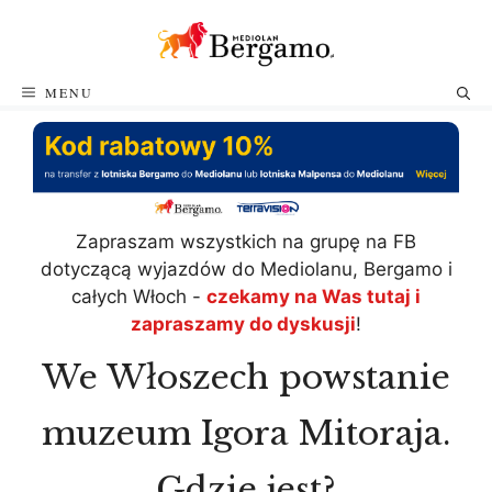
Przejdź
do
treści
MENU
Zapraszam wszystkich na grupę na FB
dotyczącą wyjazdów do Mediolanu, Bergamo i
całych Włoch -
czekamy na Was tutaj i
zapraszamy do dyskusji
!
We Włoszech powstanie
muzeum Igora Mitoraja.
Gdzie jest?