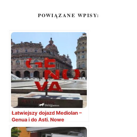
POWIĄZANE WPISY:
Łatwiejszy dojazd Mediolan –
Genua i do Asti. Nowe
połączenia