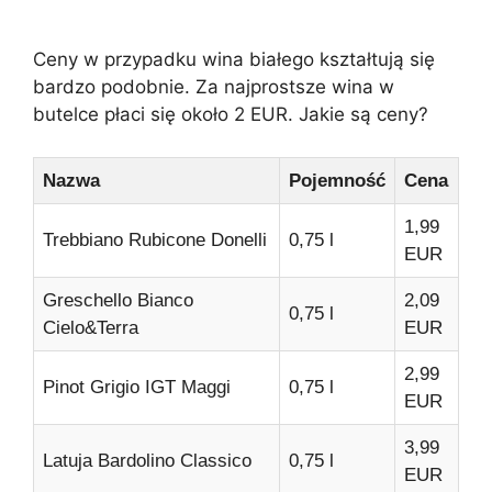
Ceny w przypadku wina białego kształtują się
bardzo podobnie. Za najprostsze wina w
butelce płaci się około 2 EUR. Jakie są ceny?
Nazwa
Pojemność
Cena
1,99
Trebbiano Rubicone Donelli
0,75 l
EUR
Greschello Bianco
2,09
0,75 l
Cielo&Terra
EUR
2,99
Pinot Grigio IGT Maggi
0,75 l
EUR
3,99
Latuja Bardolino Classico
0,75 l
EUR