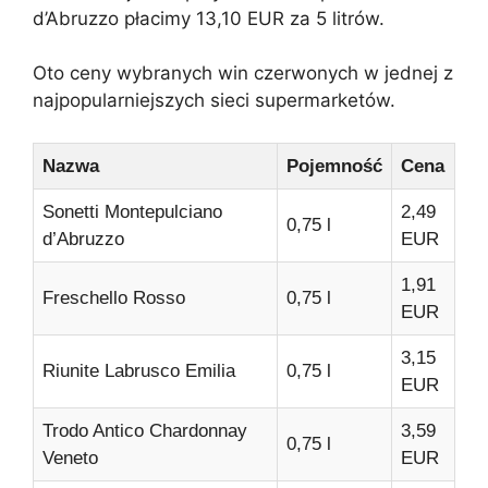
d’Abruzzo płacimy 13,10 EUR za 5 litrów.
Oto ceny wybranych win czerwonych w jednej z
najpopularniejszych sieci supermarketów.
Nazwa
Pojemność
Cena
Sonetti Montepulciano
2,49
0,75 l
d’Abruzzo
EUR
1,91
Freschello Rosso
0,75 l
EUR
3,15
Riunite Labrusco Emilia
0,75 l
EUR
Trodo Antico Chardonnay
3,59
0,75 l
Veneto
EUR