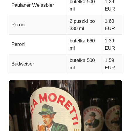
butelka 500
1,29
Paulaner Weissbier
ml
EUR
2 puszki po
1,60
Peroni
330 ml
EUR
butelka 660
1,39
Peroni
ml
EUR
butelka 500
1,59
Budweiser
ml
EUR