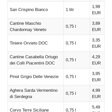
1,99
San Crispino Bianco
1 litr
EUR
Cantine Maschio
3,89
0,75 l
Chardonnay Veneto
EUR
3,35
Tiniere Orvieto DOC
0,75 l
EUR
Cantine Casabella Ortugo
4,29
0,75 l
dei Colli Piacentini DOC
EUR
3,95
Pinot Grigio Delle Venezie
0,75 l
EUR
Aghera Sarda Vermentino
4,99
0,75 l
di Serdegna
EUR
5,49
Corvo Terre Siciliane
0,75 l