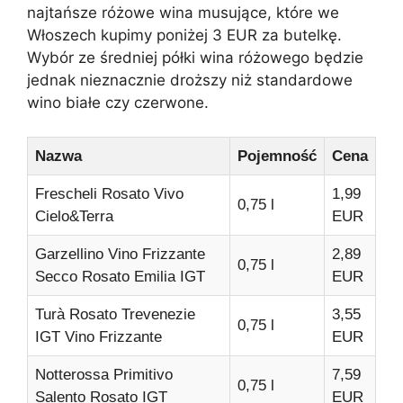
najtańsze różowe wina musujące, które we
Włoszech kupimy poniżej 3 EUR za butelkę.
Wybór ze średniej półki wina różowego będzie
jednak nieznacznie droższy niż standardowe
wino białe czy czerwone.
Nazwa
Pojemność
Cena
Frescheli Rosato Vivo
1,99
0,75 l
Cielo&Terra
EUR
Garzellino Vino Frizzante
2,89
0,75 l
Secco Rosato Emilia IGT
EUR
Turà Rosato Trevenezie
3,55
0,75 l
IGT Vino Frizzante
EUR
Notterossa Primitivo
7,59
0,75 l
Salento Rosato IGT
EUR