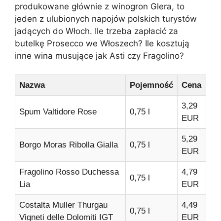
produkowane głównie z winogron Glera, to
jeden z ulubionych napojów polskich turystów
jadących do Włoch. Ile trzeba zapłacić za
butelkę Prosecco we Włoszech? Ile kosztują
inne wina musujące jak Asti czy Fragolino?
Nazwa
Pojemność
Cena
3,29
Spum Valtidore Rose
0,75 l
EUR
5,29
Borgo Moras Ribolla Gialla
0,75 l
EUR
Fragolino Rosso Duchessa
4,79
0,75 l
Lia
EUR
Costalta Muller Thurgau
4,49
0,75 l
Vigneti delle Dolomiti IGT
EUR