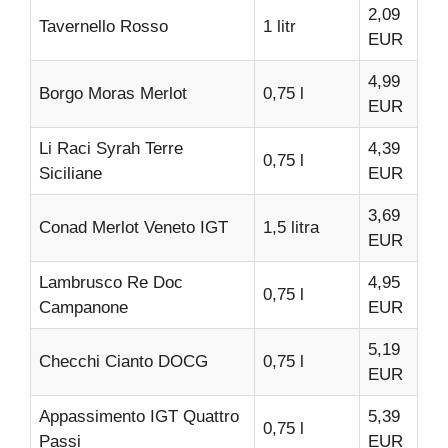
2,09
Tavernello Rosso
1 litr
EUR
4,99
Borgo Moras Merlot
0,75 l
EUR
Li Raci Syrah Terre
4,39
0,75 l
Siciliane
EUR
3,69
Conad Merlot Veneto IGT
1,5 litra
EUR
Lambrusco Re Doc
4,95
0,75 l
Campanone
EUR
5,19
Checchi Cianto DOCG
0,75 l
EUR
Appassimento IGT Quattro
5,39
0,75 l
Passi
EUR