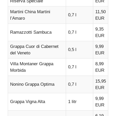
Riserva Speciale
EUR
Martini China Martini
11,50
0,7 l
l’Amaro
EUR
9,35
Ramazzotti Sambuca
0,7 l
EUR
Grappa Cuor di Cabernet
9,99
0,5 l
del Veneto
EUR
Villa Montaner Grappa
8,99
0,7 l
Morbida
EUR
15,95
Nonino Grappa Optima
0,7 l
EUR
9,99
Grappa Vigna Alta
1 litr
EUR
6,19