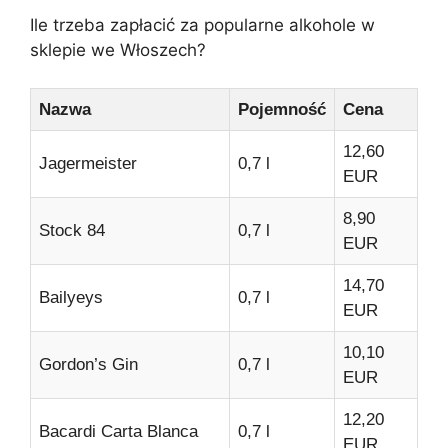
Ile trzeba zapłacić za popularne alkohole w
sklepie we Włoszech?
Nazwa
Pojemność
Cena
12,60
Jagermeister
0,7 l
EUR
8,90
Stock 84
0,7 l
EUR
14,70
Bailyeys
0,7 l
EUR
10,10
Gordon’s Gin
0,7 l
EUR
12,20
Bacardi Carta Blanca
0,7 l
EUR