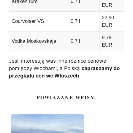
Kraken rum
0,7 l
EUR
22,90
Courvoiser VS
0,7 l
EUR
9,79
Vodka Moskovskaja
0,7 l
EUR
Jeśli interesują was inne różnice cenowe
pomiędzy Włochami, a Polską
zapraszamy do
przeglądu cen we Włoszech
.
POWIĄZANE WPISY: