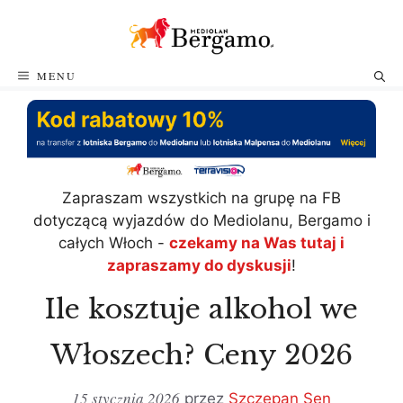
Przejdź
do
treści
MENU
Zapraszam wszystkich na grupę na FB
dotyczącą wyjazdów do Mediolanu, Bergamo i
całych Włoch -
czekamy na Was tutaj i
zapraszamy do dyskusji
!
Ile kosztuje alkohol we
Włoszech? Ceny 2026
15 stycznia 2026
przez
Szczepan Sen