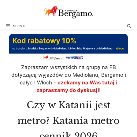
Przejdź
do
treści
MENU
Zapraszam wszystkich na grupę na FB
dotyczącą wyjazdów do Mediolanu, Bergamo i
całych Włoch -
czekamy na Was tutaj i
zapraszamy do dyskusji
!
Czy w Katanii jest
metro? Katania metro
cennik 2026