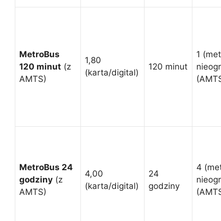
MetroBus
1 (met
1,80
120 minut
(z
120 minut
nieog
(karta/digital)
AMTS)
(AMT
MetroBus 24
4 (met
4,00
24
godziny
(z
nieog
(karta/digital)
godziny
AMTS)
(AMT