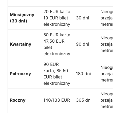
20 EUR karta,
Nieog
Miesięczny
19 EUR bilet
30 dni
przej
(30 dni)
elektroniczny
metr
50 EUR karta,
Nieog
47,50 EUR
Kwartalny
90 dni
przej
bilet
metr
elektroniczny
90 EUR
Nieog
karta, 85,50
Półroczny
180 dni
przej
EUR bilet
metr
elektroniczny
Nieog
Roczny
140/133 EUR
365 dni
przej
metr