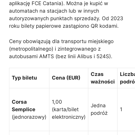
aplikację FCE Catania). Można je kupić w
automatach na stacjach lub w innych
autoryzowanych punktach sprzedaży. Od 2023
roku bilety papierowe zastąpiono QR kodami.
Ceny obowiązują dla transportu miejskiego
(metropolitalnego) i zintegrowanego z
autobusami AMTS (bez linii Alibus i 524S).
Czas
Liczb
Typ biletu
Cena (EUR)
ważności
podró
Corsa
1,00
Jedna
Semplice
(karta/bilet
1
podróż
(jednorazowy)
elektroniczny)