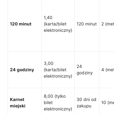
1,40
120 minut
(karta/bilet
120 minut
2 (met
elektroniczny)
3,00
24
24 godziny
(karta/bilet
4 (met
godziny
elektroniczny)
8,00 (tylko
Karnet
30 dni od
bilet
10 (me
miejski
zakupu
elektroniczny)