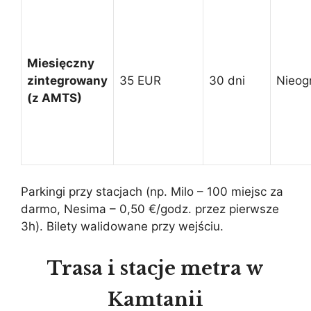
Miesięczny
zintegrowany
35 EUR
30 dni
Nieog
(z AMTS)
Parkingi przy stacjach (np. Milo – 100 miejsc za
darmo, Nesima – 0,50 €/godz. przez pierwsze
3h). Bilety walidowane przy wejściu.
Trasa i stacje metra w
Kamtanii