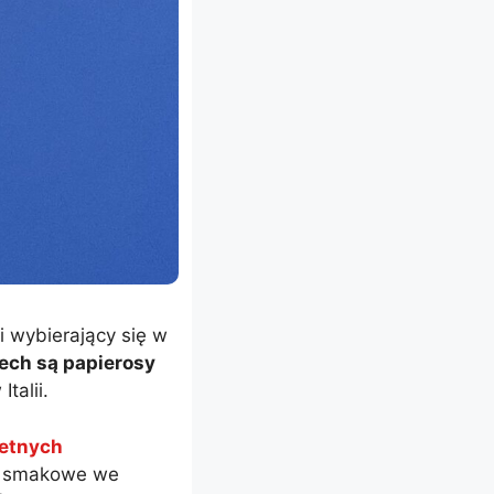
 wybierający się w
ech są papierosy
talii.
retnych
sy smakowe we