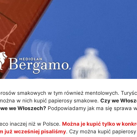
ierosów smakowych w tym również mentolowych. Turyści
y można w nich kupić papierosy smakowe.
Czy we Włosz
owe we Włoszech?
Podpowiadamy jak ma się sprawa w I
co inaczej niż w Polsce.
Można je kupić tylko w konk
 już wcześniej pisaliśmy
. Czy można kupić papiero