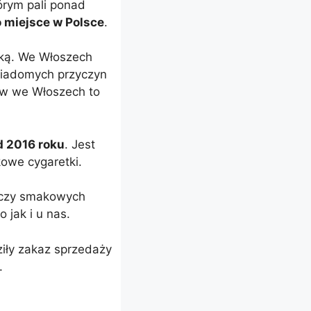
órym pali ponad
 miejsce w Polsce
.
ską. We Włoszech
wiadomych przyczyn
ów we Włoszech to
d 2016 roku
. Jest
kowe cygaretki.
tyczy smakowych
 jak i u nas.
ły zakaz sprzedaży
.