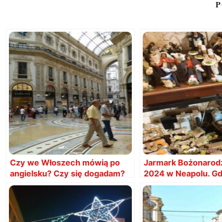
P
Czy we Włoszech mówią po
Jarmark Bożonarod
angielsku? Czy się dogadam?
2024 w Neapolu. Gdz