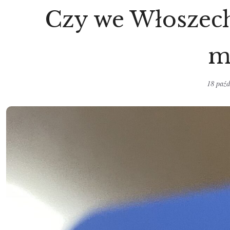
Czy we Włoszech
m
18 paźd