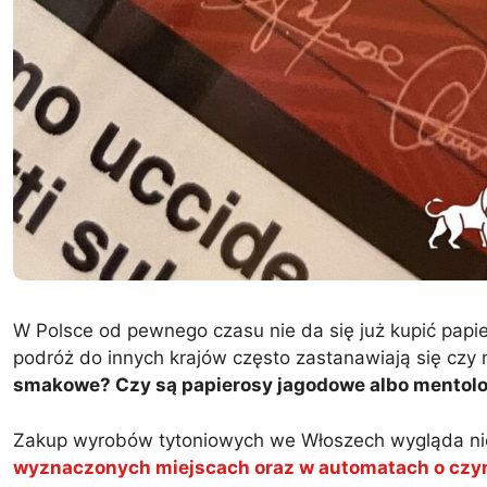
W Polsce od pewnego czasu nie da się już kupić pap
podróż do innych krajów często zastanawiają się cz
smakowe? Czy są papierosy jagodowe albo mentol
Zakup wyrobów tytoniowych we Włoszech wygląda nie
wyznaczonych miejscach oraz w automatach o czym