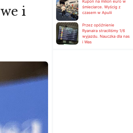
Kupon na milion euro w
we i
śmieciarce. Wyścig z
czasem w Apulii
Przez opóźnienie
Ryanaira straciliśmy 1/6
wyjazdu. Nauczka dla nas
i Was