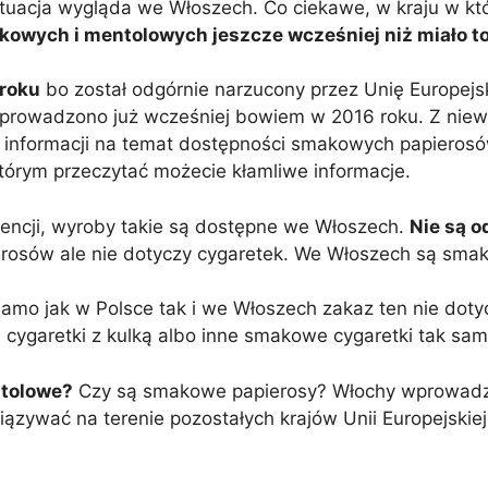
tuacja wygląda we Włoszech. Co ciekawe, w kraju w kt
wych i mentolowych jeszcze wcześniej niż miało to
 roku
bo został odgórnie narzucony przez Unię Europej
rowadzono już wcześniej bowiem w 2016 roku. Z nie
ce informacji na temat dostępności smakowych papieros
tórym przeczytać możecie kłamliwe informacje.
gencji, wyroby takie są dostępne we Włoszech.
Nie są o
ierosów ale nie dotyczy cygaretek. We Włoszech są sma
amo jak w Polsce tak i we Włoszech zakaz ten nie do
cygaretki z kulką albo inne smakowe cygaretki tak samo
ntolowe?
Czy są smakowe papierosy? Włochy wprowadzi
zywać na terenie pozostałych krajów Unii Europejskiej