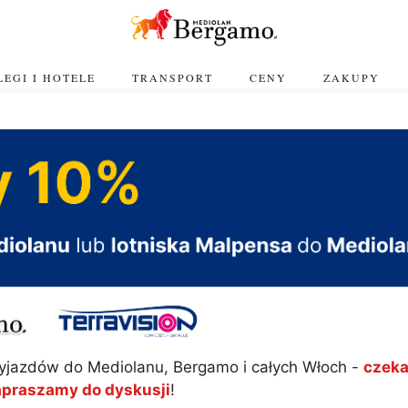
EGI I HOTELE
TRANSPORT
CENY
ZAKUPY
yjazdów do Mediolanu, Bergamo i całych Włoch -
czeka
apraszamy do dyskusji
!