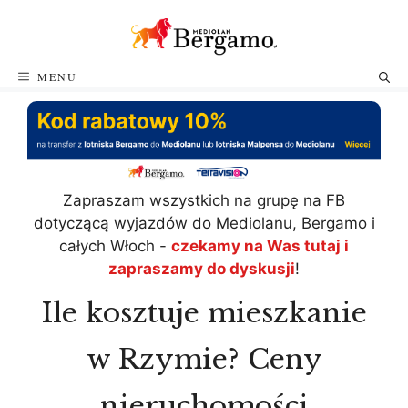
Przejdź
do
treści
MENU
Zapraszam wszystkich na grupę na FB
dotyczącą wyjazdów do Mediolanu, Bergamo i
całych Włoch -
czekamy na Was tutaj i
zapraszamy do dyskusji
!
Ile kosztuje mieszkanie
w Rzymie? Ceny
nieruchomości