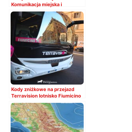
Komunikacja miejska i
utrudnienia
Kody zniżkowe na przejazd
Terravision lotnisko Fiumicino
do Rzymu