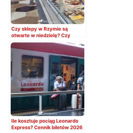
Czy sklepy w Rzymie są
otwarte w niedzielę? Czy
zamknięte?
Ile kosztuje pociąg Leonardo
Express? Cennik biletów 2026