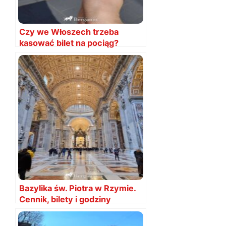
Czy we Włoszech trzeba
kasować bilet na pociąg?
Wielka zmiana!
Bazylika św. Piotra w Rzymie.
Cennik, bilety i godziny
zwiedzania