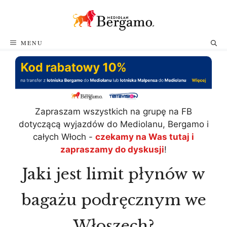
Przejdź
do
treści
MENU
Zapraszam wszystkich na grupę na FB
dotyczącą wyjazdów do Mediolanu, Bergamo i
całych Włoch -
czekamy na Was tutaj i
zapraszamy do dyskusji
!
Jaki jest limit płynów w
bagażu podręcznym we
Włoszech?