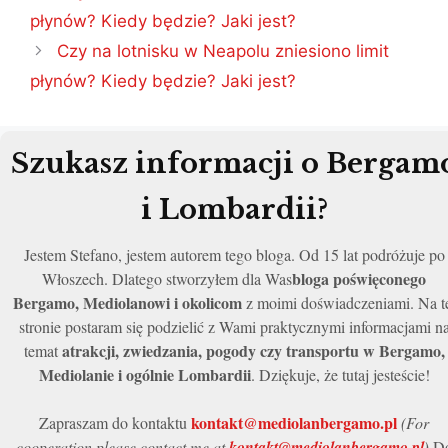
wpisu
płynów? Kiedy będzie? Jaki jest?
Czy na lotnisku w Neapolu zniesiono limit
płynów? Kiedy będzie? Jaki jest?
Szukasz informacji o Bergam
i Lombardii?
Jestem Stefano, jestem autorem tego bloga. Od 15 lat podróżuje po
bloga poświęconego
Włoszech. Dlatego stworzyłem dla Was
Bergamo, Mediolanowi i okolicom
z moimi doświadczeniami. Na t
stronie postaram się podzielić z Wami praktycznymi informacjami n
atrakcji, zwiedzania, pogody czy transportu w Bergamo,
temat
Mediolanie i ogólnie Lombardii
. Dziękuje, że tutaj jesteście!
kontakt@mediolanbergamo.pl
Zapraszam do kontaktu
(For
cooperation please contact me at
kontakt@mediolanbergamo.pl
)
D