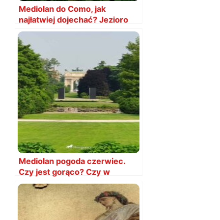
Mediolan do Como, jak
najłatwiej dojechać? Jezioro
Como z Mediolanu
Mediolan pogoda czerwiec.
Czy jest gorąco? Czy w
czerwcu warto lecieć?