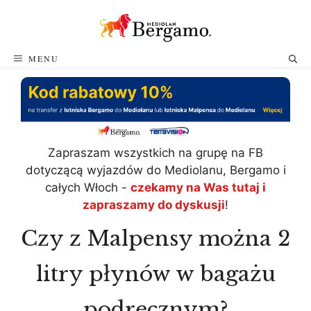
Przejdź
do
treści
MENU
Zapraszam wszystkich na grupę na FB
dotyczącą wyjazdów do Mediolanu, Bergamo i
całych Włoch -
czekamy na Was tutaj i
zapraszamy do dyskusji
!
Czy z Malpensy można 2
litry płynów w bagażu
podręcznym?