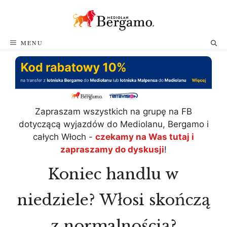
Przejdź
do
treści
MENU
Zapraszam wszystkich na grupę na FB
dotyczącą wyjazdów do Mediolanu, Bergamo i
całych Włoch -
czekamy na Was tutaj i
zapraszamy do dyskusji
!
Koniec handlu w
niedziele? Włosi skończą
z normalnością?