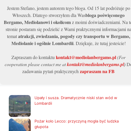
Jestem Stefano, jestem autorem tego bloga. Od 15 lat podróżuje po
bloga poświęconego
Włoszech. Dlatego stworzyłem dla Was
Bergamo, Mediolanowi i okolicom
z moimi doświadczeniami. Na t
stronie postaram się podzielić z Wami praktycznymi informacjami n
atrakcji, zwiedzania, pogody czy transportu w Bergamo,
temat
Mediolanie i ogólnie Lombardii
. Dziękuje, że tutaj jesteście!
kontakt@mediolanbergamo.pl
Zapraszam do kontaktu
(For
cooperation please contact me at
kontakt@mediolanbergamo.pl
)
D
zapraszam na FB
zadawania pytań praktycznych
Upały i susza. Dramatycznie niski stan wód w
Lombardii
Pożar koło Lecco: przyczyną mogła być ludzka
głupota