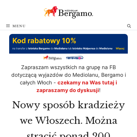
Przejdź
do
treści
MENU
Zapraszam wszystkich na grupę na FB
dotyczącą wyjazdów do Mediolanu, Bergamo i
całych Włoch -
czekamy na Was tutaj i
zapraszamy do dyskusji
!
Nowy sposób kradzieży
we Włoszech. Można
stracić ponad 200