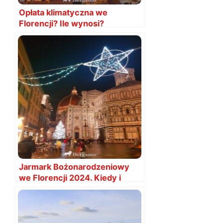
Opłata klimatyczna we
Florencji? Ile wynosi?
Jarmark Bożonarodzeniowy
we Florencji 2024. Kiedy i
gdzie?