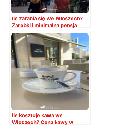
Ile zarabia się we Włoszech?
Zarobki i minimalna pensja
Włochy 2025
Ile kosztuje kawa we
Włoszech? Cena kawy w
kawiarni