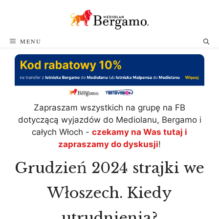
Przejdź
do
treści
MENU
Zapraszam wszystkich na grupę na FB
dotyczącą wyjazdów do Mediolanu, Bergamo i
całych Włoch -
czekamy na Was tutaj i
zapraszamy do dyskusji
!
Grudzień 2024 strajki we
Włoszech. Kiedy
utrudnienia?