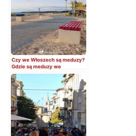
Czy we Włoszech są meduzy?
Gdzie są meduzy we
Włoszech?