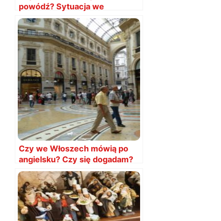
powódź? Sytuacja we
wrześniu 2024
AKTUALIZACJA
Czy we Włoszech mówią po
angielsku? Czy się dogadam?