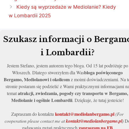
Kiedy są wyprzedaże w Mediolanie? Kiedy
w Lombardii 2025
Szukasz informacji o Bergam
i Lombardii?
Jestem Stefano, jestem autorem tego bloga. Od 15 lat podróżuje po
bloga poświęconego
Włoszech. Dlatego stworzyłem dla Was
Bergamo, Mediolanowi i okolicom
z moimi doświadczeniami. Na t
stronie postaram się podzielić z Wami praktycznymi informacjami n
atrakcji, zwiedzania, pogody czy transportu w Bergamo,
temat
Mediolanie i ogólnie Lombardii
. Dziękuje, że tutaj jesteście!
kontakt@mediolanbergamo.pl
Zapraszam do kontaktu
(For
cooperation please contact me at
kontakt@mediolanbergamo.pl
)
D
zapraszam na FB
zadawania pytań praktycznych