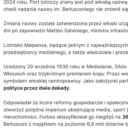
2024 roku. Port lotniczy znany jest pod włoską nazw
chwili nadania nazwy im. Berlusconiego nie zmienił si
Zmiana nazwy została zatwierdzona przez włoski urząd
dni po zapowiedzi Matteo Salviniego, ministra infrastr
Lotnisko Malpensa, będące jednym z najważniejszych 
przedsiębiorcy medialnego, a także właściciela i preze
Urodzony 29 września 1936 roku w Mediolanie, Silvio
Włoszech oraz trzykrotnym premierem kraju. Przez wiel
symbolem włoskiej centroprawicy. Jako założyciel parti
polityce przez dwie dekady
.
Odpowiadał za liczne reformy gospodarcze i społecz
stworzyć potężne imperium obejmujące media, sport (b
nieruchomości. Forbes sklasyfikował go niegdyś na
36
Berlusconi z majątkiem na poziomie 6,8 mld dolarów 