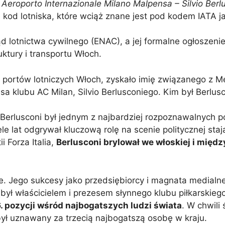
ą
Aeroporto Internazionale Milano Malpensa – Silvio Berl
ę kod lotniska, które wciąż znane jest pod kodem IATA 
 lotnictwa cywilnego (ENAC), a jej formalne ogłoszenie 
uktury i transportu Włoch.
portów lotniczych Włoch, zyskało imię związanego z Me
sa klubu AC Milan, Silvio Berlusconiego. Kim był Berlus
 Berlusconi był jednym z najbardziej rozpoznawalnych p
e lat odgrywał kluczową rolę na scenie politycznej staj
i Forza Italia,
Berlusconi brylował we włoskiej i międ
ne. Jego sukcesy jako przedsiębiorcy i magnata medial
ył właścicielem i prezesem słynnego klubu piłkarskiego
. pozycji wśród najbogatszych ludzi świata
. W chwili 
był uznawany za trzecią najbogatszą osobę w kraju.