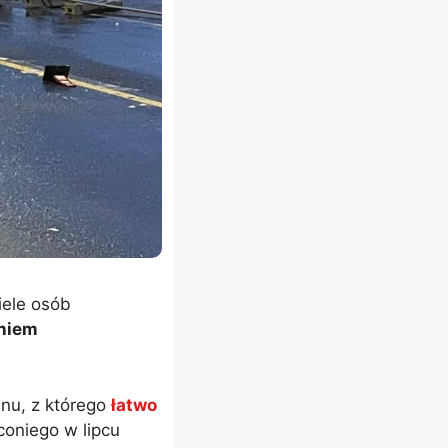
iele osób
eniem
nu, z którego
łatwo
oniego w lipcu