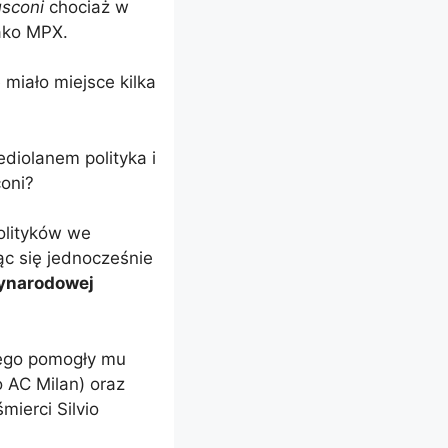
usconi
chociaż w
jako MPX.
miało miejsce kilka
diolanem polityka i
coni?
olityków we
ąc się jednocześnie
zynarodowej
nego pomogły mu
 AC Milan) oraz
śmierci Silvio