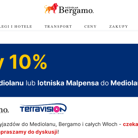
EGI I HOTELE
TRANSPORT
CENY
ZAKUPY
yjazdów do Mediolanu, Bergamo i całych Włoch -
czeka
apraszamy do dyskusji
!