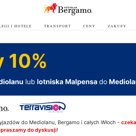
EGI I HOTELE
TRANSPORT
CENY
ZAKUPY
yjazdów do Mediolanu, Bergamo i całych Włoch -
czeka
apraszamy do dyskusji
!