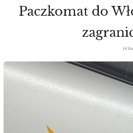
Paczkomat do Włoc
zagrani
14 li