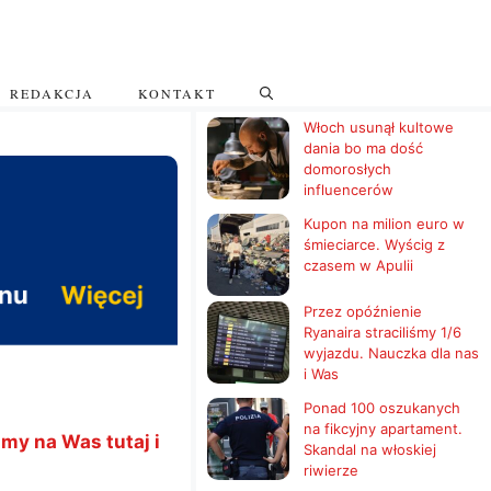
REDAKCJA
KONTAKT
Włoch usunął kultowe
dania bo ma dość
domorosłych
influencerów
Kupon na milion euro w
śmieciarce. Wyścig z
czasem w Apulii
Przez opóźnienie
Ryanaira straciliśmy 1/6
wyjazdu. Nauczka dla nas
i Was
Ponad 100 oszukanych
na fikcyjny apartament.
my na Was tutaj i
Skandal na włoskiej
riwierze