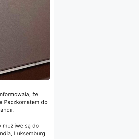
oinformowała, że
czne Paczkomatem do
andii.
y możliwe są do
landia, Luksemburg