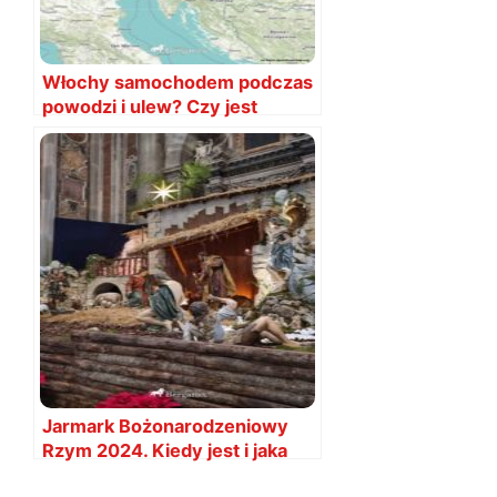
Włochy samochodem podczas
powodzi i ulew? Czy jest
bezpiecznie? Czy da się
dojechać?
Jarmark Bożonarodzeniowy
Rzym 2024. Kiedy jest i jaka
data?