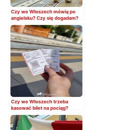
Czy we Włoszech mówią po
angielsku? Czy się dogadam?
Czy we Włoszech trzeba
kasować bilet na pociąg?
Wielka zmiana!