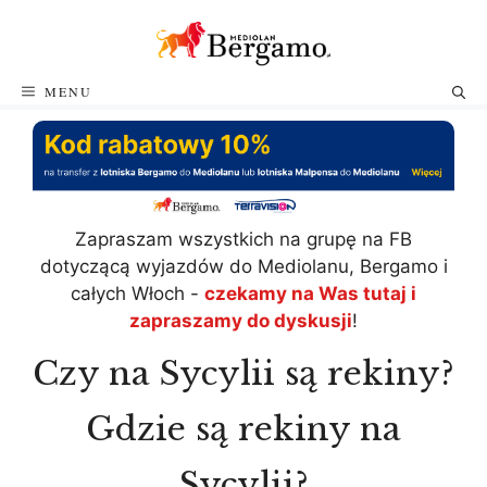
Przejdź
do
treści
MENU
Zapraszam wszystkich na grupę na FB
dotyczącą wyjazdów do Mediolanu, Bergamo i
całych Włoch -
czekamy na Was tutaj i
zapraszamy do dyskusji
!
Czy na Sycylii są rekiny?
Gdzie są rekiny na
Sycylii?