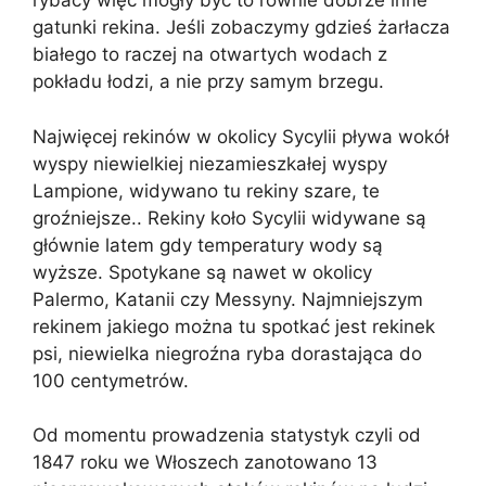
rybacy więc mogły być to równie dobrze inne
gatunki rekina. Jeśli zobaczymy gdzieś żarłacza
białego to raczej na otwartych wodach z
pokładu łodzi, a nie przy samym brzegu.
Najwięcej rekinów w okolicy Sycylii pływa wokół
wyspy niewielkiej niezamieszkałej wyspy
Lampione, widywano tu rekiny szare, te
groźniejsze.. Rekiny koło Sycylii widywane są
głównie latem gdy temperatury wody są
wyższe. Spotykane są nawet w okolicy
Palermo, Katanii czy Messyny. Najmniejszym
rekinem jakiego można tu spotkać jest rekinek
psi, niewielka niegroźna ryba dorastająca do
100 centymetrów.
Od momentu prowadzenia statystyk czyli od
1847 roku we Włoszech zanotowano 13