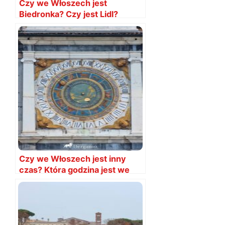
Czy we Włoszech jest
Biedronka? Czy jest Lidl?
Czy we Włoszech jest inny
czas? Która godzina jest we
Włoszech?