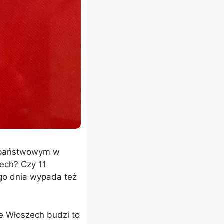
m państwowym w
zech? Czy 11
ego dnia wypada też
e Włoszech budzi to