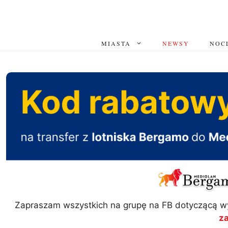
Przejdź
do
treści
MIASTA
NEWSY
NOCL
Zapraszam wszystkich na grupę na FB dotyczącą w
z