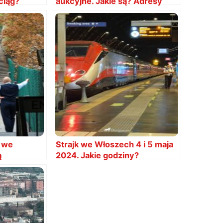
ciąg?
aukcyjne. Jakie są? Adresy
4 we
Strajk we Włoszech 4 i 5 maja
ą
2024. Jakie godziny?