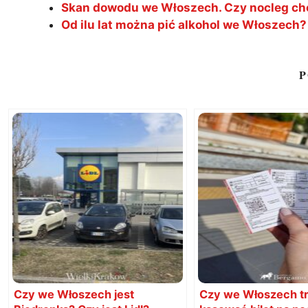
Skan dowodu we Włoszech. Czy nocleg ch
Od ilu lat można pić alkohol we Włoszech?
P
Czy we Włoszech jest
Czy we Włoszech t