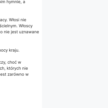
oim hymnie, a
cy. Włosi nie
ścielnym. Włoscy
to nie jest uznawane
nocy kraju.
czy, choć w
ch, których nie
jest zarówno w