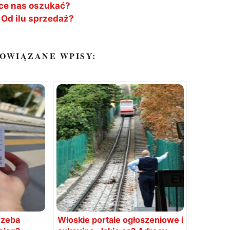
ce nas oszukać?
 Od ilu sprzedaż?
OWIĄZANE WPISY:
rzeba
Włoskie portale ogłoszeniowe i