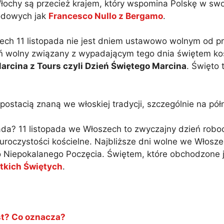
Włochy są przecież krajem, który wspomina Polskę w sw
odowych jak
Francesco Nullo z Bergamo
.
ch 11 listopada nie jest dniem ustawowo wolnym od pra
eń wolny związany z wypadającym tego dnia świętem ko
rcina z Tours czyli Dzień Świętego Marcina
. Święto 
 postacią znaną we włoskiej tradycji, szczególnie na pół
da? 11 listopada we Włoszech to zwyczajny dzień robo
uroczystości kościelne. Najbliższe dni wolne we Włosze
to Niepokalanego Poczęcia. Świętem, które obchodzone 
stkich Świętych
.
st? Co oznacza?