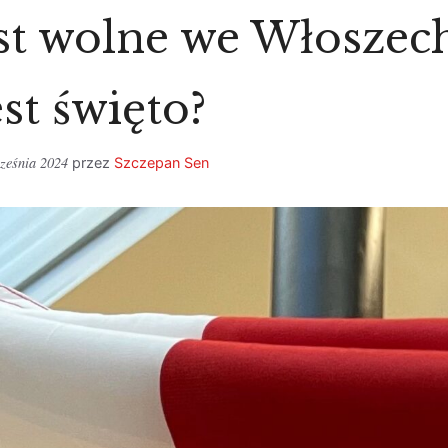
est wolne we Włoszec
est święto?
ześnia 2024
przez
Szczepan Sen