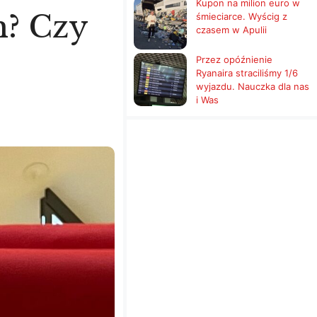
Kupon na milion euro w
h? Czy
śmieciarce. Wyścig z
czasem w Apulii
Przez opóźnienie
Ryanaira straciliśmy 1/6
wyjazdu. Nauczka dla nas
i Was