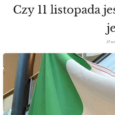
Czy 11 listopada j
j
17 wr