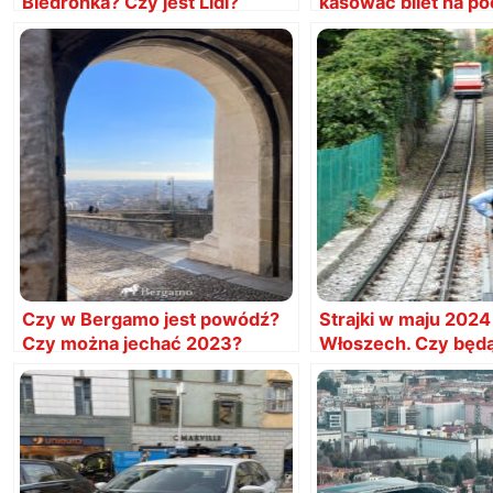
Biedronka? Czy jest Lidl?
kasować bilet na po
Wielka zmiana!
Czy w Bergamo jest powódź?
Strajki w maju 202
Czy można jechać 2023?
Włoszech. Czy będ
utrudnienia? Daty