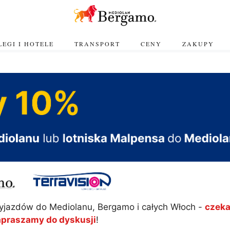
EGI I HOTELE
TRANSPORT
CENY
ZAKUPY
yjazdów do Mediolanu, Bergamo i całych Włoch -
czeka
apraszamy do dyskusji
!