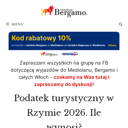
Przejdź
do
treści
MENU
Zapraszam wszystkich na grupę na FB
dotyczącą wyjazdów do Mediolanu, Bergamo i
całych Włoch -
czekamy na Was tutaj i
zapraszamy do dyskusji
!
Podatek turystyczny w
Rzymie 2026. Ile
wynosi?