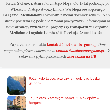
Jestem Stefano, jestem autorem tego bloga. Od 15 lat podróżuje po
bloga poświęconego
Włoszech. Dlatego stworzyłem dla Was
Bergamo, Mediolanowi i okolicom
z moimi doświadczeniami. Na t
stronie postaram się podzielić z Wami praktycznymi informacjami n
atrakcji, zwiedzania, pogody czy transportu w Bergamo,
temat
Mediolanie i ogólnie Lombardii
. Dziękuje, że tutaj jesteście!
kontakt@mediolanbergamo.pl
Zapraszam do kontaktu
(For
cooperation please contact me at
kontakt@mediolanbergamo.pl
)
D
zapraszam na FB
zadawania pytań praktycznych
Pożar koło Lecco: przyczyną mogła być ludzka
głupota
To już czas. Zamknięte nawet 50% sklepów w
Bergamo