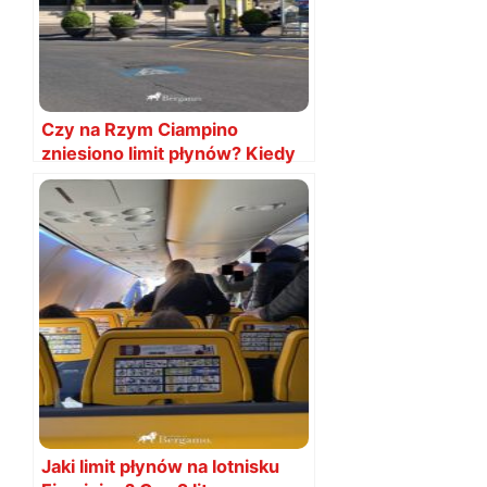
Czy na Rzym Ciampino
zniesiono limit płynów? Kiedy
będzie? Jaki jest?
Jaki limit płynów na lotnisku