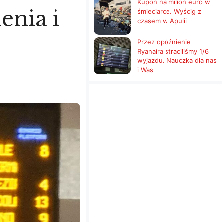
Kupon na milion euro w
enia i
śmieciarce. Wyścig z
czasem w Apulii
Przez opóźnienie
Ryanaira straciliśmy 1/6
wyjazdu. Nauczka dla nas
i Was