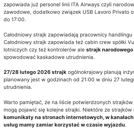
zapowiada już personel linii ITA Airways czyli narod
zawodowe, dodatkowo związek USB Lavoro Privato og
do 17:00.
Całodniowy strajk zapowiadają pracownicy handlingu z
Całodniowy strajk zapowiada też cabin crew spółki Vuel
lotniczych czy też kontrolerów ale
strajk narodowego 
spowodować kaskadowe utrudnienia.
27/28 lutego 2026 strajk
ogólnokrajowy planują inżyn
planowany jest w godzinach od 21:00 w dniu 27 lute
utrudnienia.
Warto pamiętać, że na liście potwierdzonych strajków 
mogą pojawić się kolejne strajki. Niektóre ze strajk
komunikaty na stronach internetowych, w kanałach 
usług mamy zamiar korzystać w czasie wyjazdu
.