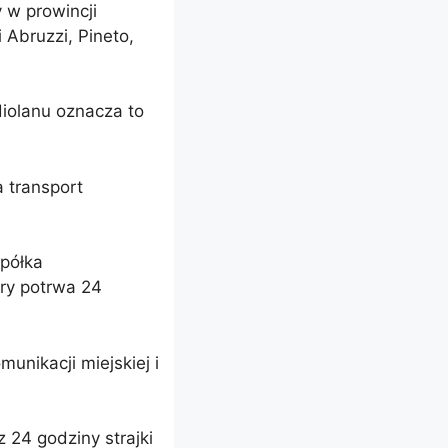
 w prowincji
 Abruzzi, Pineto,
iolanu oznacza to
a transport
spółka
óry potrwa 24
munikacji miejskiej i
z 24 godziny strajki