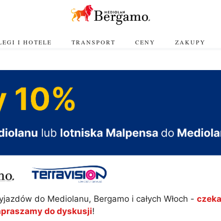
EGI I HOTELE
TRANSPORT
CENY
ZAKUPY
yjazdów do Mediolanu, Bergamo i całych Włoch -
czeka
apraszamy do dyskusji
!