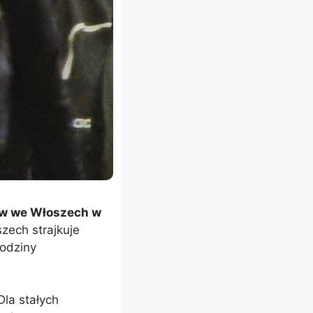
ów we Włoszech w
zech strajkuje
godziny
la stałych