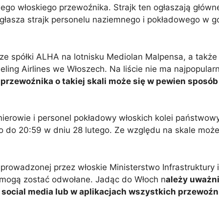
owego włoskiego przewoźnika. Strajk ten ogłaszają główn
łasza strajk personelu naziemnego i pokładowego w g
e spółki ALHA na lotnisku Mediolan Malpensa, a także n
ing Airlines we Włoszech. Na liście nie ma najpopularni
przewoźnika o takiej skali może się w pewien sposób 
ierowie i personel pokładowy włoskich kolei państwowy
go do 20:59 w dniu 28 lutego. Ze względu na skale m
prowadzonej przez włoskie Ministerstwo Infrastruktury i
ów mogą zostać odwołane. Jadąc do Włoch n
ależy uważni
social media lub w aplikacjach wszystkich przewoźn