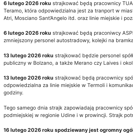
6 lutego 2026 roku
strajkować będą pracownicy TUA S.
Teramo, która odpowiedzialna jest za tranport w miast
Atri, Mosciano Sant’Angelo itd. oraz linie miejskie i po
6 lutego 2026 roku
strajkować będą praconiwcy ASPI 
zmniejszony personel autostradowy, kolejki na bramkac
13 lutego 2026 roku
strajkować będzie personel spółk
publiczny w Bolzano, a także Merano czy Laives i okol
13 lutego 2026 roku
strajkować będą pracownicy spół
odpowiedzialna za linie miejskie w Termoli i komunikac
godziny.
Tego samego dnia strajk zapowiadają pracownicy spó
podmiejskiej w regionie Udine i w prowincji. Strajk p
16 lutego 2026 roku spodziewany jest ogromny ogól