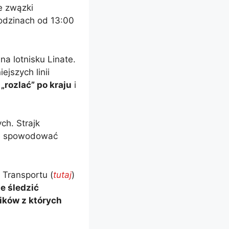
e zwązki
odzinach od 13:00
a lotnisku Linate.
ejszych linii
„rozlać” po kraju
i
ch. Strajk
oże spowodować
 Transportu (
tutaj
)
e śledzić
ików z których