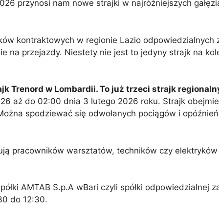
026 przynosi nam nowe strajki w najróżniejszych gałęz
ków kontraktowych w regionie Lazio odpowiedzialnych 
e na przejazdy. Niestety nie jest to jedyny strajk na kol
k Trenord w Lombardii. To już trzeci strajk regionaln
026 aż do 02:00 dnia 3 lutego 2026 roku. Strajk obejmie
 Można spodziewać się odwołanych pociągów i opóźnień 
kują pracowników warsztatów, techników czy elektryków 
półki AMTAB S.p.A wBari czyli spółki odpowiedzialnej z
:30 do 12:30.