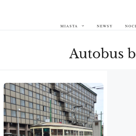
Przejdź
do
treści
MIASTA
NEWSY
NOCL
Autobus b