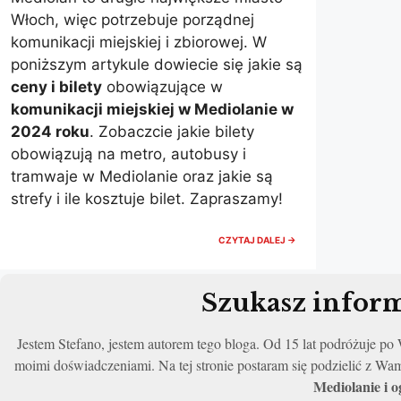
Włoch, więc potrzebuje porządnej
komunikacji miejskiej i zbiorowej. W
poniższym artykule dowiecie się jakie są
ceny i bilety
obowiązujące w
komunikacji miejskiej w Mediolanie w
2024 roku
. Zobaczcie jakie bilety
obowiązują na metro, autobusy i
tramwaje w Mediolanie oraz jakie są
strefy i ile kosztuje bilet. Zapraszamy!
KOMUNIKACJA
CZYTAJ DALEJ →
MIEJSKA
MEDIOLAN,
CENY
I
Szukasz inform
BILETY
2025
Jestem Stefano, jestem autorem tego bloga. Od 15 lat podróżuje p
moimi doświadczeniami. Na tej stronie postaram się podzielić z Wa
Mediolanie i 