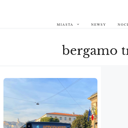
Przejdź
do
treści
MIASTA
NEWSY
NOCL
bergamo t