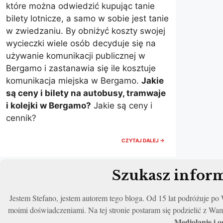
które można odwiedzić kupując tanie
bilety lotnicze, a samo w sobie jest tanie
w zwiedzaniu. By obniżyć koszty swojej
wycieczki wiele osób decyduje się na
używanie komunikacji publicznej w
Bergamo i zastanawia się ile kosztuje
komunikacja miejska w Bergamo.
Jakie
są ceny i bilety na autobusy, tramwaje
i kolejki w Bergamo?
Jakie są ceny i
cennik?
KOMUNIKACJA
CZYTAJ DALEJ →
MIEJSKA
W
BERGAMO
–
Szukasz inform
CENY,
BILETY,
ROZKŁADY
Jestem Stefano, jestem autorem tego bloga. Od 15 lat podróżuje p
2026
moimi doświadczeniami. Na tej stronie postaram się podzielić z Wa
Mediolanie i 