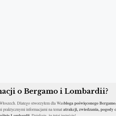
acji o Bergamo i Lombardii?
bloga poświęconego Bergamo,
o Włoszech. Dlatego stworzyłem dla Was
atrakcji, zwiedzania, pogody
mi praktycznymi informacjami na temat
ogólnie Lombardii
. Dziękuje, że tutaj jesteście!