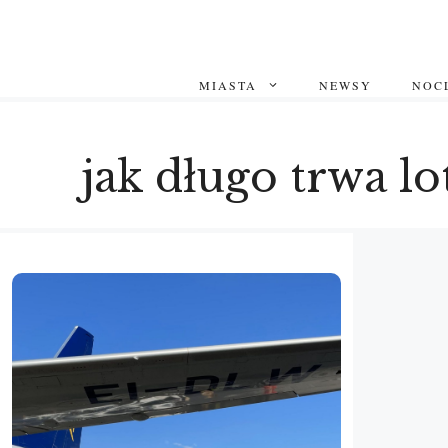
Przejdź
do
treści
MIASTA
NEWSY
NOCL
jak długo trwa l