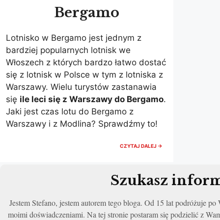
Bergamo
Lotnisko w Bergamo jest jednym z
bardziej popularnych lotnisk we
Włoszech z których bardzo łatwo dostać
się z lotnisk w Polsce w tym z lotniska z
Warszawy. Wielu turystów zastanawia
się
ile leci się z Warszawy do Bergamo
.
Jaki jest czas lotu do Bergamo z
Warszawy i z Modlina? Sprawdźmy to!
ILE
CZYTAJ DALEJ →
TRWA
LOT
Z
WARSZAWY
Szukasz inform
DO
BERGAMO?
CZAS
Jestem Stefano, jestem autorem tego bloga. Od 15 lat podróżuje p
LOTU
WARSZAWA,
moimi doświadczeniami. Na tej stronie postaram się podzielić z Wa
MODLIN,