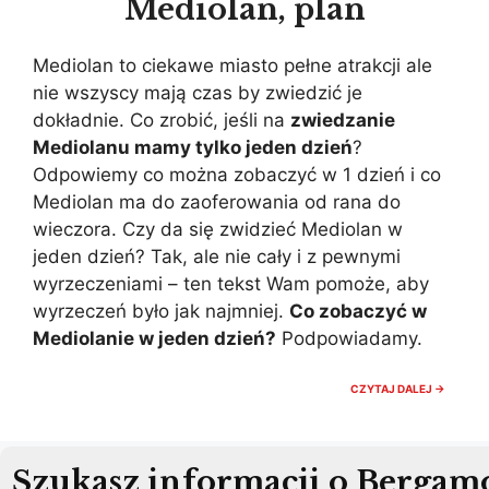
Mediolan, plan
Mediolan to ciekawe miasto pełne atrakcji ale
nie wszyscy mają czas by zwiedzić je
dokładnie. Co zrobić, jeśli na
zwiedzanie
Mediolanu mamy tylko jeden dzień
?
Odpowiemy co można zobaczyć w 1 dzień i co
Mediolan ma do zaoferowania od rana do
wieczora. Czy da się zwidzieć Mediolan w
jeden dzień? Tak, ale nie cały i z pewnymi
wyrzeczeniami – ten tekst Wam pomoże, aby
wyrzeczeń było jak najmniej.
Co zobaczyć w
Mediolanie w jeden dzień?
Podpowiadamy.
1
CZYTAJ DALEJ →
DZIEŃ
W
MEDIOL
CO
ZOBAC
Szukasz informacji o Bergam
W