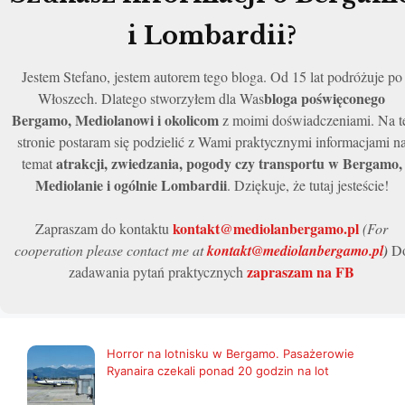
JEDEN
DZIEŃ?
i Lombardii?
MEDIOL
PLAN
Jestem Stefano, jestem autorem tego bloga. Od 15 lat podróżuje po
bloga poświęconego
Włoszech. Dlatego stworzyłem dla Was
Bergamo, Mediolanowi i okolicom
z moimi doświadczeniami. Na t
stronie postaram się podzielić z Wami praktycznymi informacjami n
atrakcji, zwiedzania, pogody czy transportu w Bergamo,
temat
Mediolanie i ogólnie Lombardii
. Dziękuje, że tutaj jesteście!
kontakt@mediolanbergamo.pl
Zapraszam do kontaktu
(For
cooperation please contact me at
kontakt@mediolanbergamo.pl
)
D
zapraszam na FB
zadawania pytań praktycznych
Horror na lotnisku w Bergamo. Pasażerowie
Ryanaira czekali ponad 20 godzin na lot