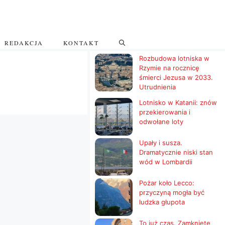
REDAKCJA
KONTAKT
Rozbudowa lotniska w
Rzymie na rocznicę
śmierci Jezusa w 2033.
Utrudnienia
Lotnisko w Katanii: znów
przekierowania i
odwołane loty
Upały i susza.
Dramatycznie niski stan
wód w Lombardii
Pożar koło Lecco:
przyczyną mogła być
ludzka głupota
To już czas. Zamknięte