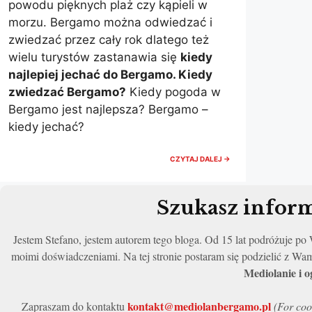
powodu pięknych plaż czy kąpieli w
morzu. Bergamo można odwiedzać i
zwiedzać przez cały rok dlatego też
wielu turystów zastanawia się
kiedy
najlepiej jechać do Bergamo. Kiedy
zwiedzać Bergamo?
Kiedy pogoda w
Bergamo jest najlepsza? Bergamo –
kiedy jechać?
KIEDY
CZYTAJ DALEJ →
NAJLEPIEJ
JECHAĆ
DO
BERGAMO?
Szukasz inform
KIEDY
WARTO
LECIEĆ
Jestem Stefano, jestem autorem tego bloga. Od 15 lat podróżuje p
DO
BERGAMO?
moimi doświadczeniami. Na tej stronie postaram się podzielić z Wa
Mediolanie i 
kontakt@mediolanbergamo.pl
Zapraszam do kontaktu
(For coo