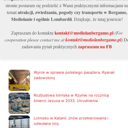
stronie postaram się podzielić z Wami praktycznymi informacjami n
atrakcji, zwiedzania, pogody czy transportu w Bergamo,
temat
Mediolanie i ogólnie Lombardii
. Dziękuje, że tutaj jesteście!
kontakt@mediolanbergamo.pl
Zapraszam do kontaktu
(For
cooperation please contact me at
kontakt@mediolanbergamo.pl
)
D
zapraszam na FB
zadawania pytań praktycznych
Wyrok w sprawie polskiego pasażera. Ryanair
zadowolony
Rozbudowa lotniska w Rzymie na rocznicę
śmierci Jezusa w 2033. Utrudnienia
Lotnisko w Katanii: znów przekierowania i
odwołane loty