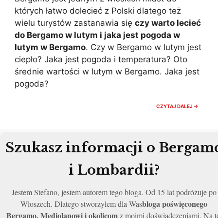
których łatwo dolecieć z Polski dlatego też
wielu turystów zastanawia się
czy warto lecieć
do Bergamo w lutym i jaka jest pogoda w
lutym w Bergamo
. Czy w Bergamo w lutym jest
ciepło? Jaka jest pogoda i temperatura? Oto
średnie wartości w lutym w Bergamo. Jaka jest
pogoda?
BERGA
CZYTAJ DALEJ →
POGOD
LUTY.
CZY
WARTO
JECHA
Szukasz informacji o Bergam
TEMPER
i Lombardii?
Jestem Stefano, jestem autorem tego bloga. Od 15 lat podróżuje po
bloga poświęconego
Włoszech. Dlatego stworzyłem dla Was
Bergamo, Mediolanowi i okolicom
z moimi doświadczeniami. Na t