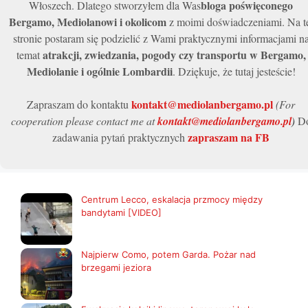
bloga poświęconego
Włoszech. Dlatego stworzyłem dla Was
Bergamo, Mediolanowi i okolicom
z moimi doświadczeniami. Na t
stronie postaram się podzielić z Wami praktycznymi informacjami n
atrakcji, zwiedzania, pogody czy transportu w Bergamo,
temat
Mediolanie i ogólnie Lombardii
. Dziękuje, że tutaj jesteście!
kontakt@mediolanbergamo.pl
Zapraszam do kontaktu
(For
cooperation please contact me at
kontakt@mediolanbergamo.pl
)
D
zapraszam na FB
zadawania pytań praktycznych
Centrum Lecco, eskalacja przmocy między
bandytami [VIDEO]
Najpierw Como, potem Garda. Pożar nad
brzegami jeziora