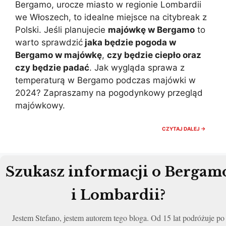
Bergamo, urocze miasto w regionie Lombardii
we Włoszech, to idealne miejsce na citybreak z
Polski. Jeśli planujecie
majówkę w Bergamo
to
warto sprawdzić
jaka będzie pogoda w
Bergamo w majówkę
,
czy będzie ciepło oraz
czy będzie padać
. Jak wygląda sprawa z
temperaturą w Bergamo podczas majówki w
2024? Zapraszamy na pogodynkowy przegląd
majówkowy.
MAJÓW
CZYTAJ DALEJ →
W
BERGA
POGOD
I
TEMPER
Szukasz informacji o Bergam
CZY
JEST
CIEPŁO
i Lombardii?
Jestem Stefano, jestem autorem tego bloga. Od 15 lat podróżuje po