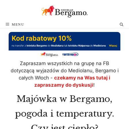
Przejdź
do
treści
MENU
Zapraszam wszystkich na grupę na FB
dotyczącą wyjazdów do Mediolanu, Bergamo i
całych Włoch -
czekamy na Was tutaj i
zapraszamy do dyskusji
!
Majówka w Bergamo,
pogoda i temperatury.
Czy jest ciepło?