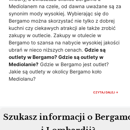
Mediolanem na czele, od dawna uważane są za
synonim mody wysokiej. Wybierając się do
Bergamo można skorzystać nie tylko z dobrej
kuchni czy ciekawych atrakcji ale także zrobić
zakupy w outlecie. Zakupy w otulecie w
Bergamo to szansa na nabycie wysokiej jakości
ubrań w nieco niższych cenach.
Gdzie są
outlety w Bergamo? Gdzie są outlety w
Mediolanie?
Gdzie w Bergamo jest outlet?
Jakie są outlety w okolicy Bergamo koło
Mediolanu?
OUTLET
CZYTAJ DALEJ →
BERGA
OUTLET
MEDIOL
GDZIE
NA
Szukasz informacji o Bergam
ZAKUPY