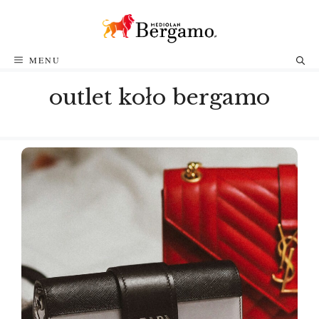
Przejdź
do
treści
MENU
outlet koło bergamo