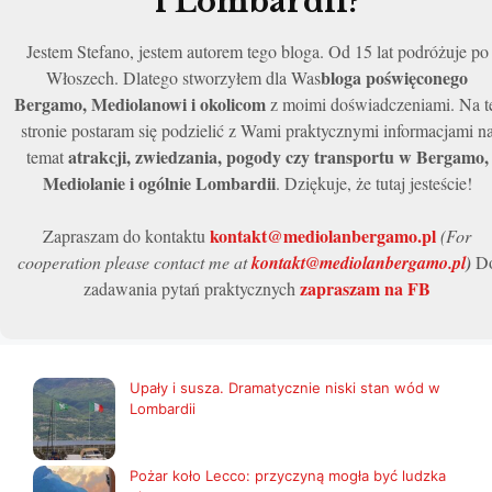
i Lombardii?
Jestem Stefano, jestem autorem tego bloga. Od 15 lat podróżuje po
bloga poświęconego
Włoszech. Dlatego stworzyłem dla Was
Bergamo, Mediolanowi i okolicom
z moimi doświadczeniami. Na t
stronie postaram się podzielić z Wami praktycznymi informacjami n
atrakcji, zwiedzania, pogody czy transportu w Bergamo,
temat
Mediolanie i ogólnie Lombardii
. Dziękuje, że tutaj jesteście!
kontakt@mediolanbergamo.pl
Zapraszam do kontaktu
(For
cooperation please contact me at
kontakt@mediolanbergamo.pl
)
D
zapraszam na FB
zadawania pytań praktycznych
Upały i susza. Dramatycznie niski stan wód w
Lombardii
Pożar koło Lecco: przyczyną mogła być ludzka