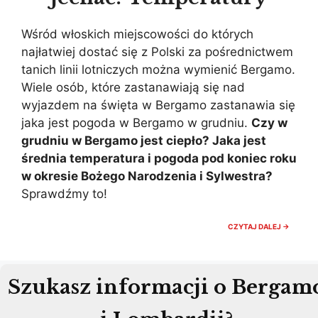
Wśród włoskich miejscowości do których
najłatwiej dostać się z Polski za pośrednictwem
tanich linii lotniczych można wymienić Bergamo.
Wiele osób, które zastanawiają się nad
wyjazdem na święta w Bergamo zastanawia się
jaka jest pogoda w Bergamo w grudniu.
Czy w
grudniu w Bergamo jest ciepło? Jaka jest
średnia temperatura i pogoda pod koniec roku
w okresie Bożego Narodzenia i Sylwestra?
Sprawdźmy to!
BERGA
CZYTAJ DALEJ →
POGOD
GRUDZI
CZY
WARTO
JECHA
Szukasz informacji o Bergam
TEMPER