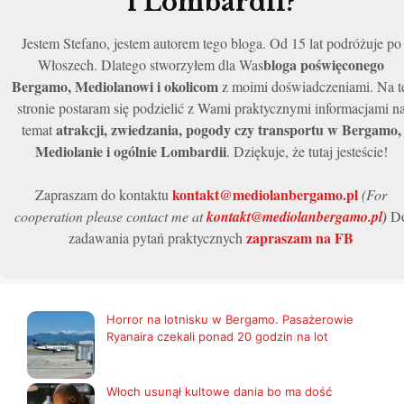
i Lombardii?
Jestem Stefano, jestem autorem tego bloga. Od 15 lat podróżuje po
bloga poświęconego
Włoszech. Dlatego stworzyłem dla Was
Bergamo, Mediolanowi i okolicom
z moimi doświadczeniami. Na t
stronie postaram się podzielić z Wami praktycznymi informacjami n
atrakcji, zwiedzania, pogody czy transportu w Bergamo,
temat
Mediolanie i ogólnie Lombardii
. Dziękuje, że tutaj jesteście!
kontakt@mediolanbergamo.pl
Zapraszam do kontaktu
(For
cooperation please contact me at
kontakt@mediolanbergamo.pl
)
D
zapraszam na FB
zadawania pytań praktycznych
Horror na lotnisku w Bergamo. Pasażerowie
Ryanaira czekali ponad 20 godzin na lot
Włoch usunął kultowe dania bo ma dość