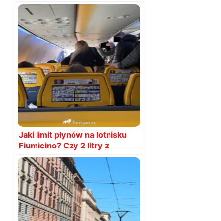
będzie? Jaki jest?
Jaki limit płynów na lotnisku
Fiumicino? Czy 2 litry z
Rzymu?