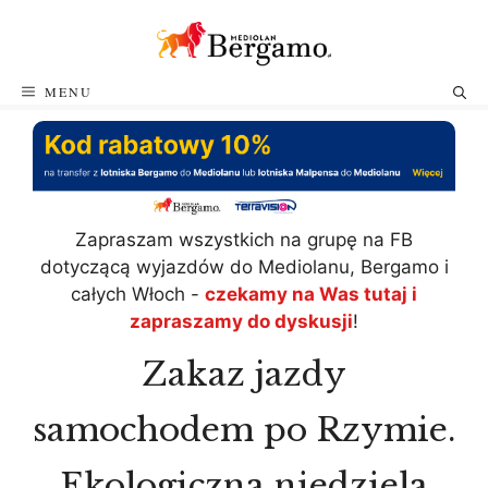
Przejdź
do
treści
MENU
Zapraszam wszystkich na grupę na FB
dotyczącą wyjazdów do Mediolanu, Bergamo i
całych Włoch -
czekamy na Was tutaj i
zapraszamy do dyskusji
!
Zakaz jazdy
samochodem po Rzymie.
Ekologiczna niedziela