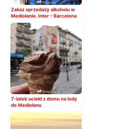
Zakaz sprzedaży alkoholu w
Mediolanie. Inter – Barcelona
7-latek uciekł z domu na lody
do Mediolanu