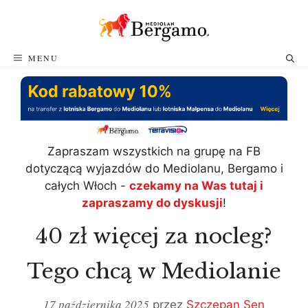
Przejdź
do
treści
MENU
Zapraszam wszystkich na grupę na FB
dotyczącą wyjazdów do Mediolanu, Bergamo i
całych Włoch -
czekamy na Was tutaj i
zapraszamy do dyskusji
!
40 zł więcej za nocleg?
Tego chcą w Mediolanie
17 października 2025
przez
Szczepan Sen