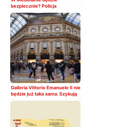
bezpiecznie? Policja
zapowiada nowe porządki
Galleria Vittorio Emanuele II nie
będzie już taka sama. Szykują
się intensywne prace